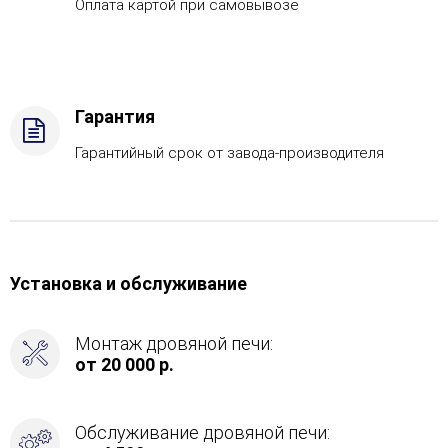
Оплата картой при самовывозе
Дрова
Стандартная
комплектация,
Защита
топки
Гарантия
-
Защ.
Гарантийный срок от завода-производителя
экраны,
Боковое
подключение
дымохода
-
Спереди
Установка и обслуживание
Монтаж дровяной печи:
от 20 000 р.
Обслуживание дровяной печи: