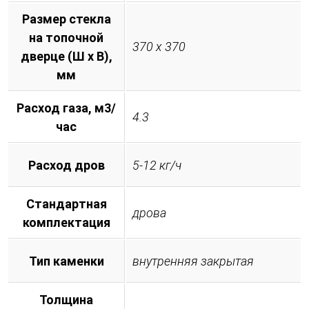
Размер стекла
на топочной
370 х 370
дверце (Ш х В),
мм
Расход газа, м3/
4.3
час
Расход дров
5-12 кг/ч
Стандартная
дрова
комплектация
Тип каменки
внутренняя закрытая
Толщина