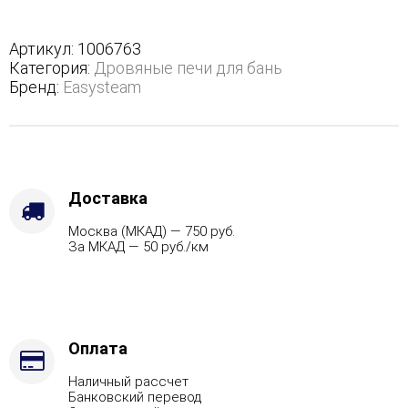
в
трехстороннем
кожухе
Артикул:
1006763
с
Категория:
Дровяные печи для бань
боковым
Бренд:
Easysteam
подключением
-
Марка
стали
-
AISI
Доставка
430,
Москва (МКАД) — 750 руб.
Варианты
За МКАД — 50 руб./км
кожуха
-
Жадеит
(Цена
по
запросу),
Оплата
Вид
Наличный рассчет
топлива
Банковский перевод
-