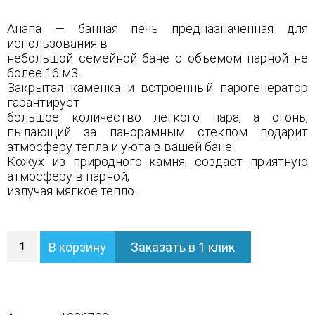
Анапа — банная печь предназначенная для
использования в
небольшой семейной бане с объемом парной не
более 16 м3.
Закрытая каменка и встроенный парогенератор
гарантирует
большое количество легкого пара, а огонь,
пылающий за панорамным стеклом подарит
атмосферу тепла и уюта в вашей бане.
Кожух из природного камня, создаст приятную
атмосферу в парной,
излучая мягкое тепло.
Количество
В корзину
Заказать в 1 клик
Печь
Анапа
в
трехстороннем
кожухе