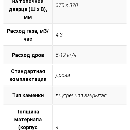
на топочной
370 х 370
дверце (Ш х В),
мм
Расход газа, м3/
4.3
час
Расход дров
5-12 кг/ч
Стандартная
дрова
комплектация
Тип каменки
внутренняя закрытая
Толщина
материала
(корпус
4