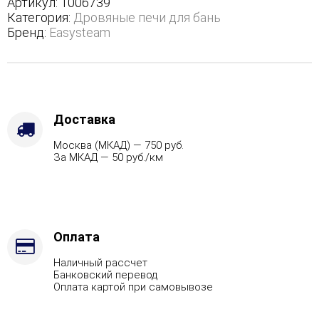
Артикул:
1006739
с
Категория:
Дровяные печи для бань
боковым
Бренд:
Easysteam
подключением
-
Марка
стали
-
AISI
Доставка
430,
Москва (МКАД) — 750 руб.
Варианты
За МКАД — 50 руб./км
кожуха
-
Змеевик,
Вид
топлива
-
Оплата
Дрова
Наличный рассчет
Стандартная
Банковский перевод
комплектация,
Оплата картой при самовывозе
Защита
топки