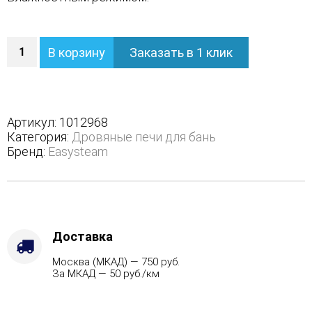
Количество
В корзину
Заказать в 1 клик
Печь
Домна
45
К
в
Артикул:
1012968
полноценном
Категория:
Дровяные печи для бань
кожухе
Бренд:
Easysteam
-
Виды
топлива
-
Дрова
Стандартная
Доставка
комплектация,
Москва (МКАД) — 750 руб.
Варианты
За МКАД — 50 руб./км
кожуха
-
Змеевик,