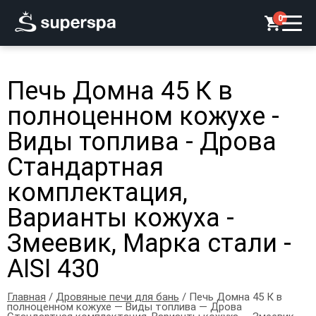
0
Печь Домна 45 К в
полноценном кожухе -
Виды топлива - Дрова
Стандартная
комплектация,
Варианты кожуха -
Змеевик, Марка стали -
AISI 430
Главная
/
Дровяные печи для бань
/ Печь Домна 45 К в
полноценном кожухе — Виды топлива — Дрова