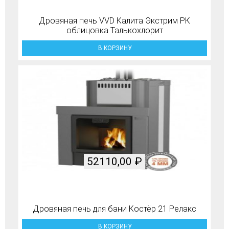
Дровяная печь VVD Калита Экстрим РК
облицовка Талькохлорит
В КОРЗИНУ
52110,00
₽
Дровяная печь для бани Костёр 21 Релакс
В КОРЗИНУ