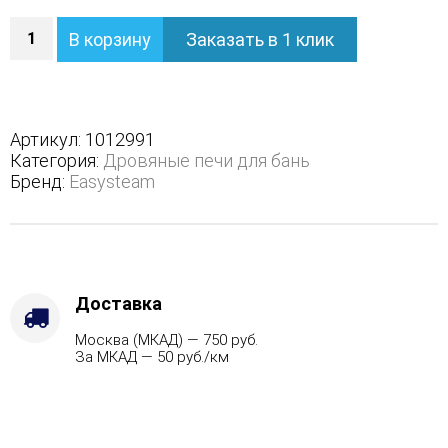
Количество
В корзину
Заказать в 1 клик
Печь
Домна
45
К
в
Артикул:
1012991
полноценном
Категория:
Дровяные печи для бань
кожухе
Бренд:
Easysteam
-
Виды
топлива
-
Газ,
дрова
Доставка
Комплектация
Москва (МКАД) — 750 руб.
с
За МКАД — 50 руб./км
ГГУ-60,
Варианты
кожуха
-
Талькохлорит,