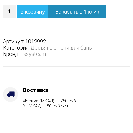
Количество
В корзину
Заказать в 1 клик
Печь
Домна
45
К
в
Артикул:
1012992
полноценном
Категория:
Дровяные печи для бань
кожухе
Бренд:
Easysteam
-
Виды
топлива
-
Газ,
дрова
Доставка
Комплектация
Москва (МКАД) — 750 руб.
с
За МКАД — 50 руб./км
ГГУ-60,
Варианты
кожуха
-
Змеевик,