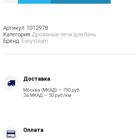
Домна
45
К
в
Артикул:
1012978
полноценном
Категория:
Дровяные печи для бань
кожухе
Бренд:
Easysteam
-
Виды
топлива
-
Подготовка,
Варианты
Доставка
кожуха
Москва (МКАД) — 750 руб.
-
За МКАД — 50 руб./км
Пироксенит,
Марка
стали
-
AISI
430
Оплата