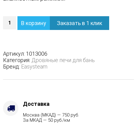
Количество
В корзину
Заказать в 1 клик
Печь
Домна
45
К
в
Артикул:
1013006
полноценном
Категория:
Дровяные печи для бань
наборном
Бренд:
Easysteam
кожухе
-
Варианты
кожуха
-
Змеевик,
Доставка
Вид
Москва (МКАД) — 750 руб.
топлива
За МКАД — 50 руб./км
-
Дрова
Стандартная