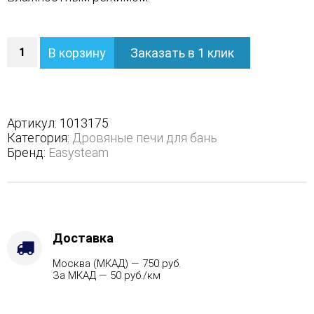
Количество
В корзину
Заказать в 1 клик
Печь
Домна
45
К
в
Артикул:
1013175
трехстороннем
Категория:
Дровяные печи для бань
кожухе
Бренд:
Easysteam
-
Марка
стали
-
AISI
321,
Доставка
Варианты
Москва (МКАД) — 750 руб.
кожуха
За МКАД — 50 руб./км
-
Пироксенит,
Вид