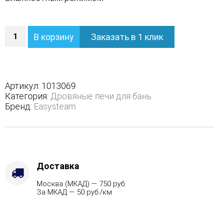
Количество
В корзину
Заказать в 1 клик
Печь
Домна
60
К
в
Артикул:
1013069
полноценном
Категория:
Дровяные печи для бань
наборном
Бренд:
Easysteam
кожухе
-
Вид
топлива
-
Газ,
Доставка
дрова
Москва (МКАД) — 750 руб.
Комплектация
За МКАД — 50 руб./км
с
ГГУ-80,
Варианты