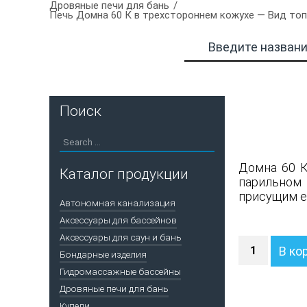
Дровяные печи для бань
Печь Домна 60 К в трехстороннем кожухе — Вид топл
Поиск
Домна 60 К
Каталог продукции
парильном
присущим е
Автономная канализация
Аксессуары для бассейнов
Аксессуары для саун и бань
Количество
В ко
Бондарные изделия
Печь
Домна
Гидромассажные бассейны
60
Дровяные печи для бань
К
Купели