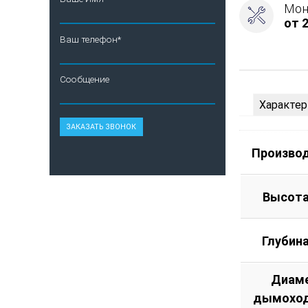
Мон
от 2
Ваш телефон*
Сообщение
Характер
Произво
Высота
Глубин
Диам
дымоход