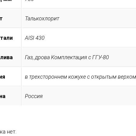
т
Талькохлорит
стали
AISI 430
плива
Газ, дрова Комплектация с ГГУ-80
ия
в трехстороннем кожухе с открытым верхо
на
Россия
а нет.