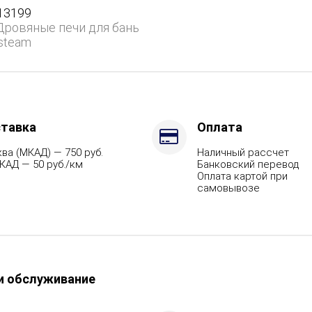
13199
нем
Дровяные печи для бань
steam
тавка
Оплата
ция
ва (МКАД) — 750 руб.
Наличный рассчет
КАД — 50 руб./км
Банковский перевод
Оплата картой при
самовывозе
ит,
и обслуживание