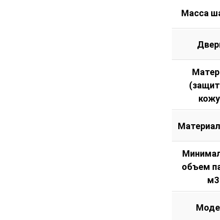
Масса ш
Двер
Матер
(защи
кожу
Материал
Минима
объем п
м3
Моде