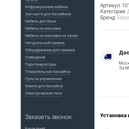
в
Артикул:
10
Инфракрасные кабины
трехсторон
Категория:
Запчасти для бассейнов
кожухе
Бренд:
Easy
-
Мебель для бани
Вид
Мебель из массива
топлива
Мебель из массива на заказ
-
Натуральный камень
Газ,
Оборудование для хамама
дрова
Дос
Комплекта
Освещение
Моск
с
Парогенераторы
За М
ГГУ-80,
Плавательные бассейны
Варианты
Пульты управления
кожуха
Химия для бассейна
-
Электрические печи
Талькохлор
Марка
стали
-
Установка 
Заказать звонок
AISI
430
Ваше Имя*