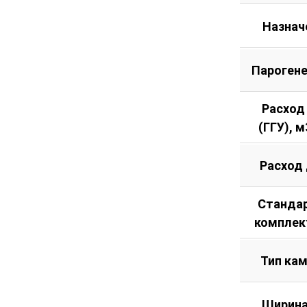
Назнач
Пароген
Расход
(ГГУ), м
Расход
Станда
комплек
Тип ка
Ширина