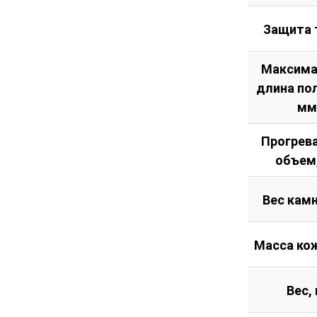
Защита 
Максима
длина по
мм
Прогрев
объем
Вес камн
Масса кож
Вес, 