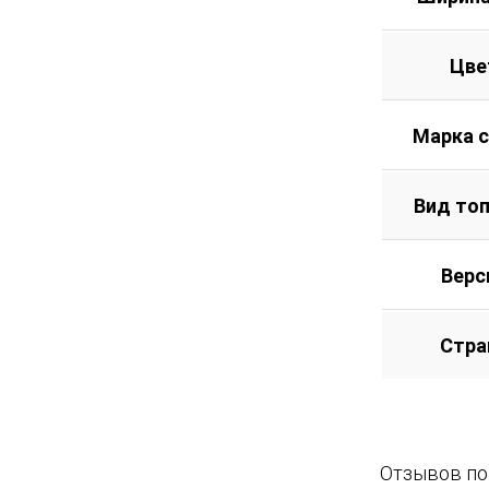
Цве
Марка 
Вид то
Верс
Стра
Отзывов пок