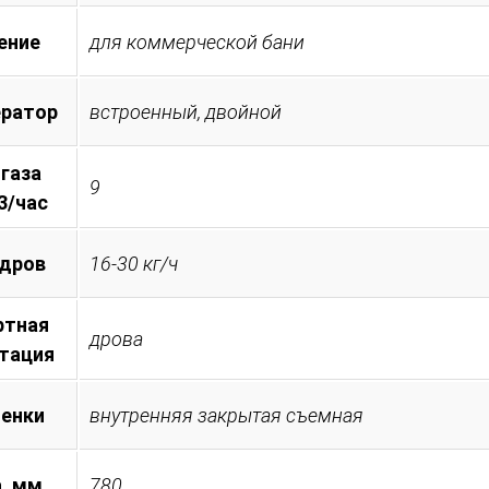
ение
для коммерческой бани
ератор
встроенный, двойной
 газа
9
3/час
 дров
16-30 кг/ч
ртная
дрова
тация
менки
внутренняя закрытая съемная
, мм
780