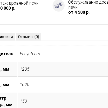
Обслуживание дро
таж дровяной печи:
печи:
0 000 р.
от 4 500 р.
истики
Отзывы (0)
дитель
Easysteam
, мм
1205
а, мм
1020
етр
150
а, мм