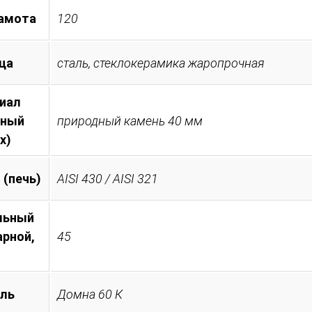
амота
120
ца
сталь, стеклокерамика жаропрочная
иал
тный
природный камень 40 мм
х)
 (печь)
AISI 430 / AISI 321
льный
арной,
45
ль
Домна 60 К