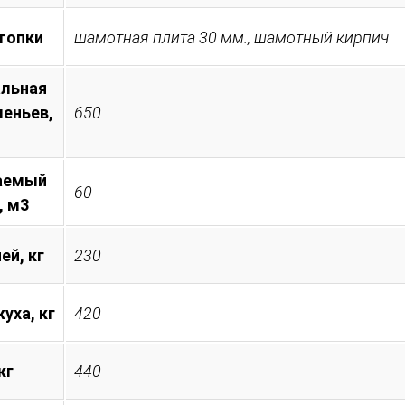
топки
шамотная плита 30 мм., шамотный кирпич
льная
леньев,
650
аемый
60
, м3
ей, кг
230
уха, кг
420
кг
440