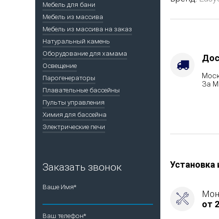
-
Мебель для бани
Вид
Мебель из массива
топлива
Мебель из массива на заказ
-
Натуральный камень
Подготовка
Оборудование для хамама
Варианты
Дос
кожуха
Освещение
Моск
-
Парогенераторы
За М
Талькохлор
Плавательные бассейны
Марка
Пульты управления
стали
Химия для бассейна
-
Электрические печи
AISI
430
Установка 
Заказать звонок
Ваше Имя*
Мон
от 2
Ваш телефон*