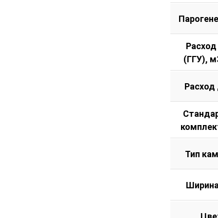
Пароген
Расход
(ГГУ), м
Расход
Станда
комплек
Тип ка
Ширина
Цве