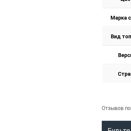
Марка 
Вид то
Верс
Стра
Отзывов пок
Будьте