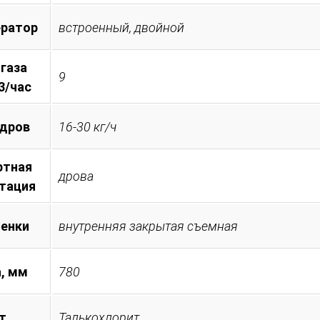
ератор
встроенный, двойной
 газа
9
3/час
 дров
16-30 кг/ч
ртная
дрова
тация
менки
внутренняя закрытая съемная
, мм
780
т
Талькохлорит