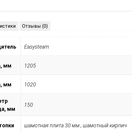
истики
Отзывы (0)
дитель
Easysteam
, мм
1205
а, мм
1020
етр
150
а, мм
топки
шамотная плита 30 мм., шамотный кирпич