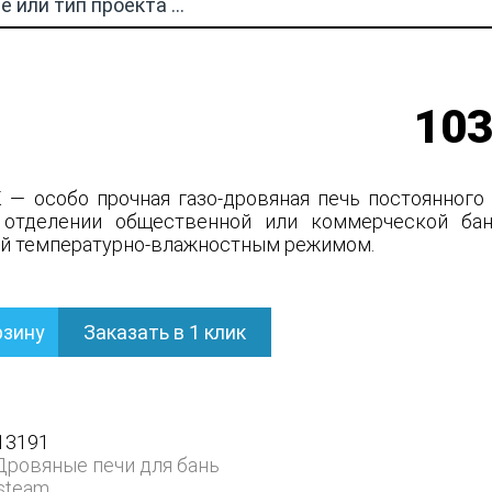
103
 — особо прочная газо-дровяная печь постоянного 
 отделении общественной или коммерческой бан
й температурно-влажностным режимом.
рзину
Заказать в 1 клик
13191
нем
Дровяные печи для бань
steam