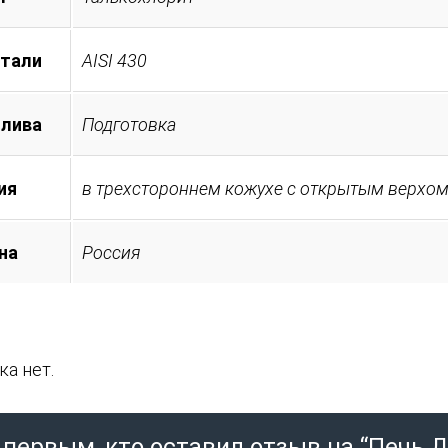
стали
AISI 430
плива
Подготовка
ия
в трехстороннем кожухе с открытым верхо
на
Россия
а нет.
 первым, кто оставил отзыв на “Печь 