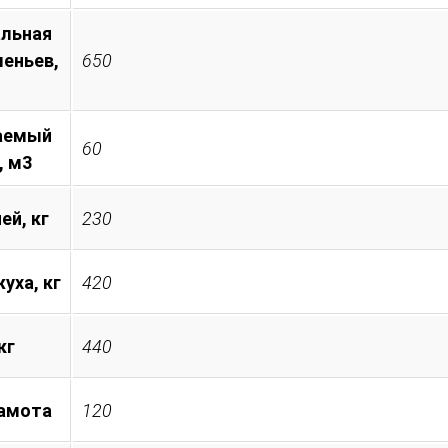
льная
леньев,
650
аемый
60
, м3
ей, кг
230
уха, кг
420
кг
440
амота
120