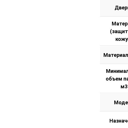
Двер
Матер
(защи
кожу
Материал
Минима
объем п
м3
Моде
Назнач