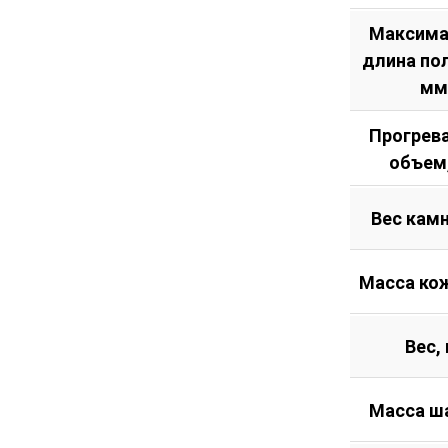
Максима
длина по
мм
Прогрев
объем
Вес камн
Масса кож
Вес, 
Масса ш