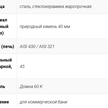
ца
сталь, стеклокерамика жаропрочная
иал
тный
природный камень 40 мм
х)
 (печь)
AISI 430 / AISI 321
льный
арной,
45
ль
Домна 60 К
ение
для коммерческой бани