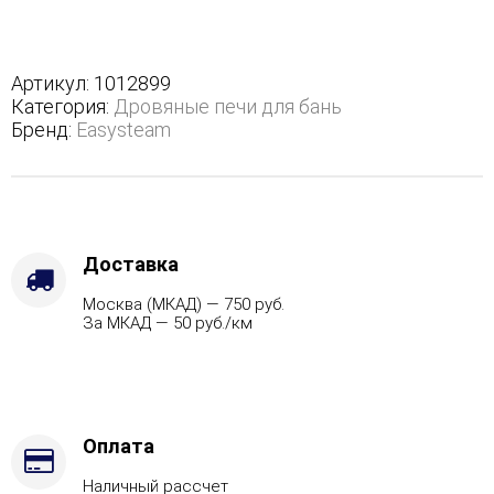
Геленджик
К
базовая
модель
Артикул:
1012899
-
Категория:
Дровяные печи для бань
Вид
Бренд:
Easysteam
топлива
-
Газ
Комплектация
с
САБК-50,
Доставка
Марка
Москва (МКАД) — 750 руб.
стали
За МКАД — 50 руб./км
-
AISI
321
Оплата
Наличный рассчет