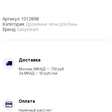
Геленджик
К
базовая
модель
Артикул:
1012898
-
Категория:
Дровяные печи для бань
Вид
Бренд:
Easysteam
топлива
-
Газ
Комплектация
с
САБК-50,
Доставка
Марка
Москва (МКАД) — 750 руб.
стали
За МКАД — 50 руб./км
-
AISI
430
Оплата
Наличный рассчет