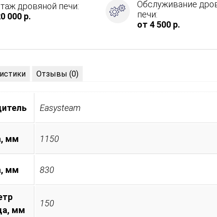
Обслуживание дро
таж дровяной печи:
печи:
0 000 р.
от 4 500 р.
истики
Отзывы (0)
дитель
Easysteam
, мм
1150
а, мм
830
етр
150
а, мм