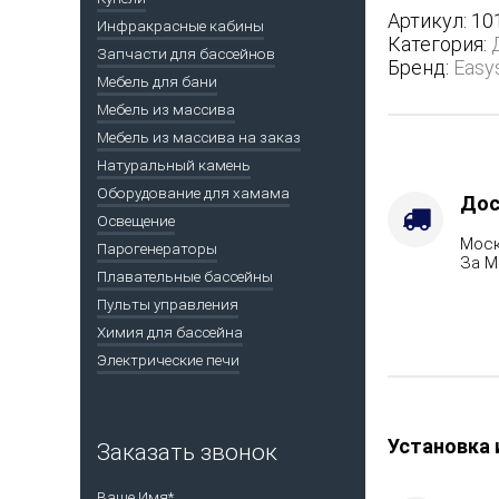
полноценн
Артикул:
10
Инфракрасные кабины
кожухе
Категория:
Запчасти для бассейнов
-
Бренд:
Easy
Марка
Мебель для бани
стали
Мебель из массива
-
Мебель из массива на заказ
AISI
Натуральный камень
321,
Оборудование для хамама
Варианты
Дос
кожуха
Освещение
Моск
-
Парогенераторы
За М
Жадеит
Плавательные бассейны
(цена
Пульты управления
по
Химия для бассейна
запросу),
Электрические печи
Вид
топлива
-
Подготовка
Установка 
Заказать звонок
Ваше Имя*