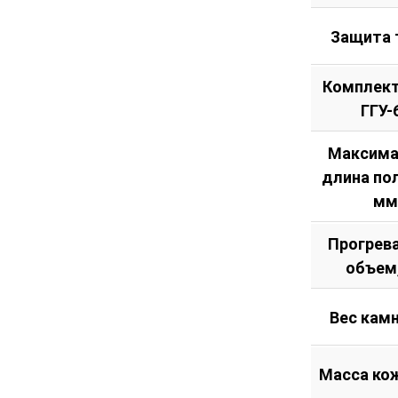
Защита 
Комплект
ГГУ-
Максима
длина по
мм
Прогрев
объем
Вес камн
Масса кож