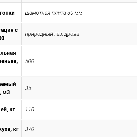
топки
шамотная плита 30 мм
ация с
природный газ, дрова
60
льная
леньев,
500
аемый
35
, м3
ей, кг
110
уха, кг
370