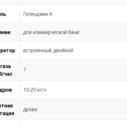
ль
Геленджик К
ение
для коммерческой бани
ератор
встроенный, двойной
 газа
7
3/час
 дров
10-20 кг/ч
ртная
дрова
тация