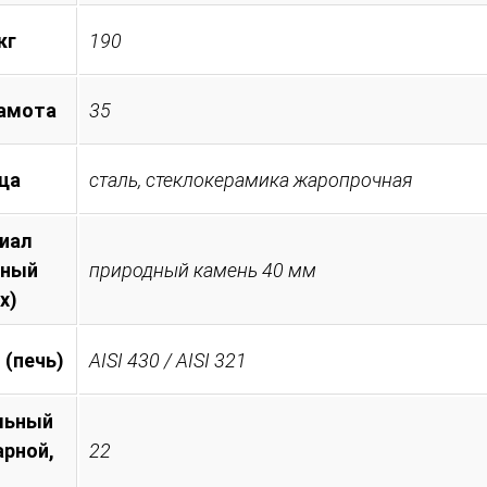
кг
190
амота
35
ца
сталь, стеклокерамика жаропрочная
иал
тный
природный камень 40 мм
х)
 (печь)
AISI 430 / AISI 321
льный
арной,
22