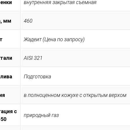
менки
внутренняя закрытая съемная
, мм
460
т
Жадеит (Цена по запросу)
стали
AISI 321
плива
Подготовка
ия
в полноценном кожухе с открытым верхом
ация с
природный газ
-50