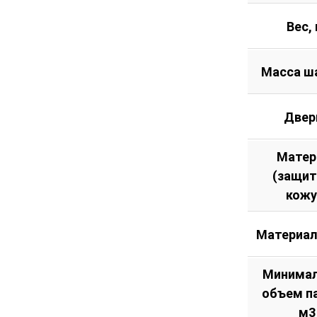
Вес, 
Масса ш
Двер
Матер
(защи
кожу
Материал
Минима
объем п
м3