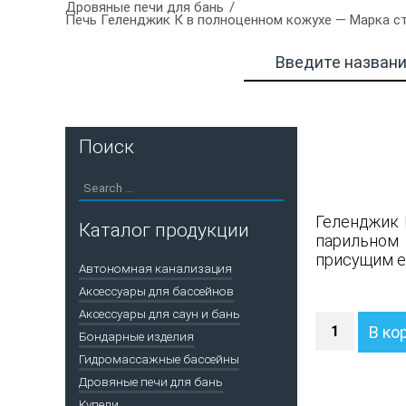
Дровяные печи для бань
Печь Геленджик К в полноценном кожухе — Марка ст
Поиск
Геленджик 
Каталог продукции
парильном
присущим е
Автономная канализация
Аксессуары для бассейнов
Аксессуары для саун и бань
Количество
В ко
Бондарные изделия
Печь
Геленджик
Гидромассажные бассейны
К
Дровяные печи для бань
в
Купели