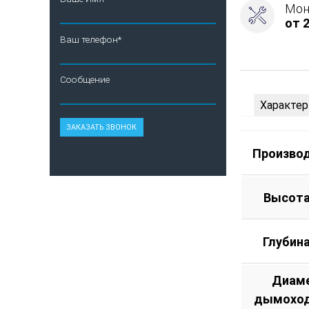
Мон
от 2
Ваш телефон*
Сообщение
Характер
Произво
Высота
Глубин
Диам
дымоход