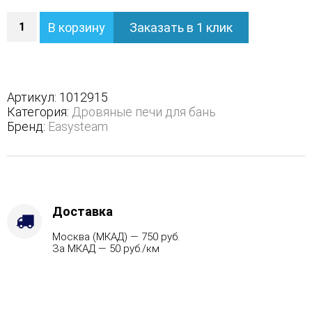
Количество
В корзину
Заказать в 1 клик
Печь
Геленджик
К
в
полноценном
Артикул:
1012915
кожухе
Категория:
Дровяные печи для бань
-
Бренд:
Easysteam
Марка
стали
-
AISI
430,
Варианты
Доставка
кожуха
Москва (МКАД) — 750 руб.
-
За МКАД — 50 руб./км
Жадеит
(цена
по
запросу),
Вид