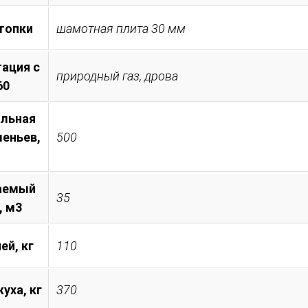
топки
шамотная плита 30 мм
ация с
природный газ, дрова
60
льная
леньев,
500
аемый
35
, м3
ей, кг
110
уха, кг
370