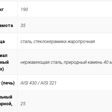
кг
190
амота
35
ца
сталь, стеклокерамика жаропрочная
иал
тный
нержавеющая сталь, природный камень 40 
х)
 (печь)
AISI 430 / AISI 321
льный
арной,
25