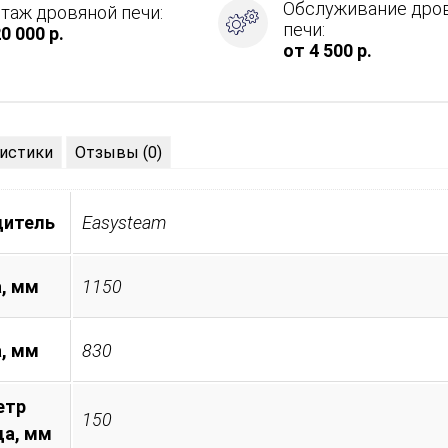
Обслуживание дро
таж дровяной печи:
печи:
0 000 р.
от 4 500 р.
истики
Отзывы (0)
дитель
Easysteam
, мм
1150
а, мм
830
етр
150
а, мм