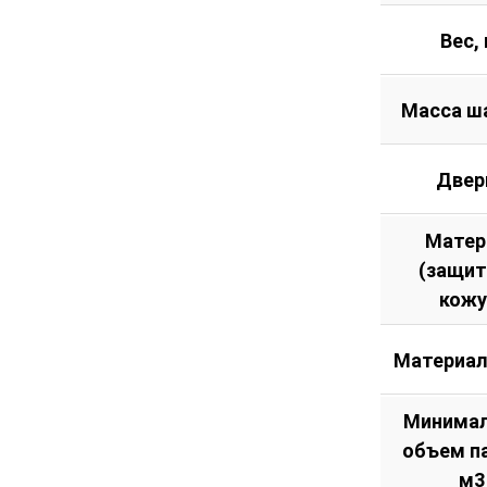
Вес, 
Масса ш
Двер
Матер
(защи
кожу
Материал
Минима
объем п
м3