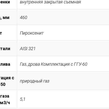
менки
внутренняя закрытая съемная
, мм
460
т
Пироксенит
стали
AISI 321
плива
Газ, дрова Комплектация с ГГУ-60
ация с
природный газ
-50
 газа
5,1
 м3/ч