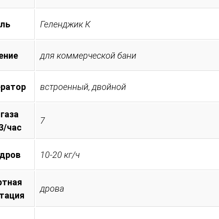
ль
Геленджик К
ение
для коммерческой бани
ератор
встроенный, двойной
 газа
7
3/час
 дров
10-20 кг/ч
ртная
дрова
тация