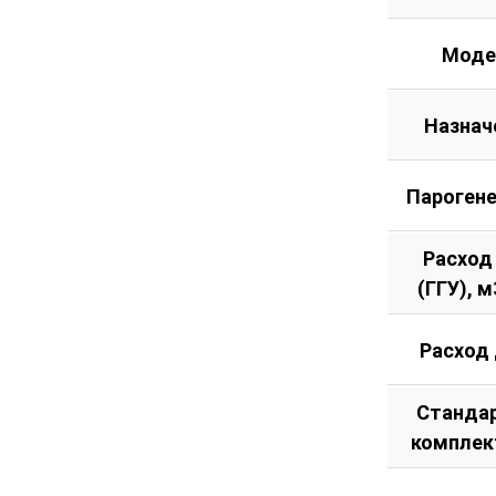
Моде
Назнач
Пароген
Расход
(ГГУ), м
Расход
Станда
комплек