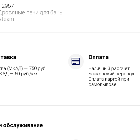
ом
12957
Дровяные печи для бань
steam
тавка
Оплата
ция
ва (МКАД) — 750 руб.
Наличный рассчет
КАД — 50 руб./км
Банковский перевод
Оплата картой при
самовывозе
,
и обслуживание