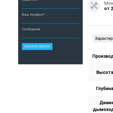
Мон
от 2
Ваш телефон*
Сообщение
Характер
Произво
Высота
Глубин
Диам
дымоход