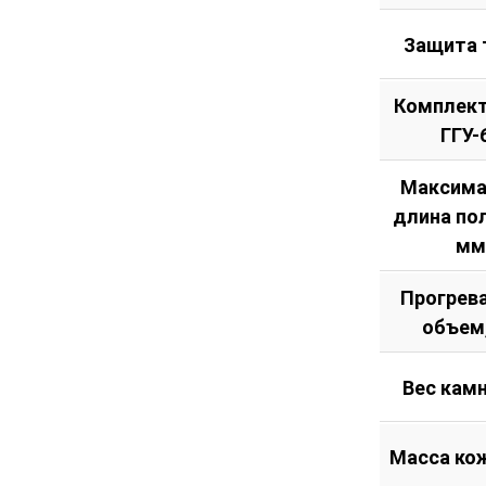
Защита 
Комплект
ГГУ-
Максима
длина по
мм
Прогрев
объем
Вес камн
Масса кож