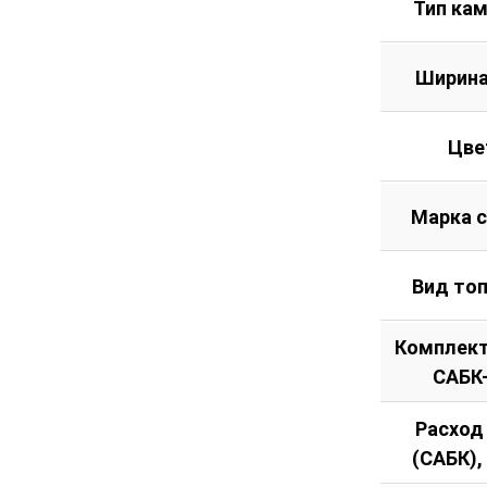
Тип ка
Ширина
Цве
Марка 
Вид то
Комплект
САБК
Расход
(САБК),