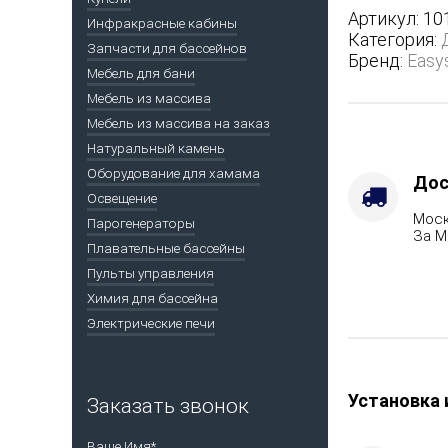
полноценн
Артикул:
10
Инфракрасные кабины
наборном
Категория:
Запчасти для бассейнов
кожухе
Бренд:
Easy
-
Мебель для бани
Вид
Мебель из массива
топлива
Мебель из массива на заказ
-
Натуральный камень
Газ,
Оборудование для хамама
дрова
Дос
Комплекта
Освещение
Моск
с
Парогенераторы
За М
ГГУ-60,
Плавательные бассейны
Варианты
Пульты управления
кожуха
Химия для бассейна
-
Электрические печи
Пироксенит
Марка
стали
-
Установка 
Заказать звонок
AISI
321
Ваше Имя*