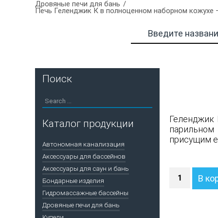
Дровяные печи для бань
Печь Геленджик К в полноценном наборном кожухе —
Поиск
Геленджик 
Каталог продукции
парильном
присущим е
Автономная канализация
Аксессуары для бассейнов
Аксессуары для саун и бань
Количество
В ко
Бондарные изделия
Печь
Геленджик
Гидромассажные бассейны
К
Дровяные печи для бань
в
Купели