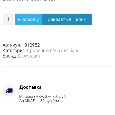
Количество
В корзину
Заказать в 1 клик
Печь
Геленджик
К
в
полноценном
Артикул:
1012952
наборном
Категория:
Дровяные печи для бань
кожухе
Бренд:
Easysteam
-
Вид
топлива
-
Газ,
дрова
Доставка
Комплектация
Москва (МКАД) — 750 руб.
с
За МКАД — 50 руб./км
ГГУ-60,
Варианты
кожуха