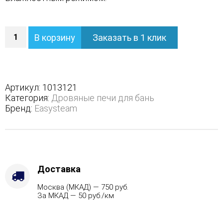
Количество
В корзину
Заказать в 1 клик
Печь
Геленджик
К
в
трехстороннем
Артикул:
1013121
кожухе
Категория:
Дровяные печи для бань
-
Бренд:
Easysteam
Вид
топлива
-
Дрова
Стандартная
комплектация,
Доставка
Варианты
Москва (МКАД) — 750 руб.
кожуха
За МКАД — 50 руб./км
-
Змеевик,
Марка