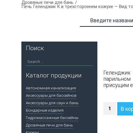
Дровяные печи для бань
Печь Геленджик К в трехстороннем кожухе — Вид то
Поиск
Геленджик 
Каталог продукции
парильном
присущим е
Автономная канализация
Аксессуары для бассейнов
Аксессуары для саун и бань
Количество
В ко
Бондарные изделия
Печь
Геленджик
Гидромассажные бассейны
К
Дровяные печи для бань
в
Купели