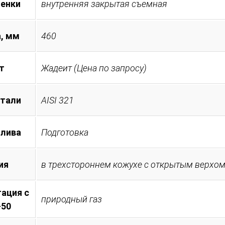
менки
внутренняя закрытая съемная
, мм
460
т
Жадеит (Цена по запросу)
стали
AISI 321
плива
Подготовка
ия
в трехстороннем кожухе с открытым верхо
ация с
природный газ
-50