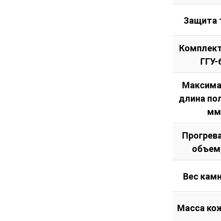
Защита 
Комплект
ГГУ-
Максима
длина по
мм
Прогрев
объем
Вес камн
Масса кож