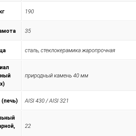
кг
190
амота
35
ца
сталь, стеклокерамика жаропрочная
иал
тный
природный камень 40 мм
х)
 (печь)
AISI 430 / AISI 321
льный
арной,
22