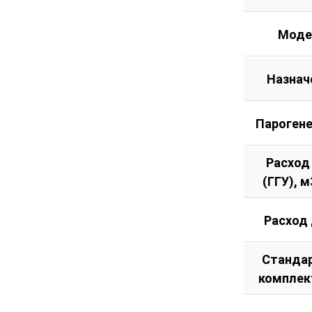
Моде
Назнач
Пароген
Расход
(ГГУ), м
Расход
Станда
комплек