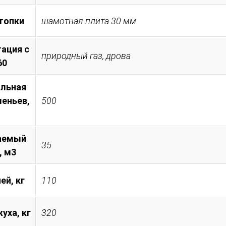
топки
шамотная плита 30 мм
ация с
природный газ, дрова
60
льная
леньев,
500
аемый
35
, м3
ей, кг
110
уха, кг
320