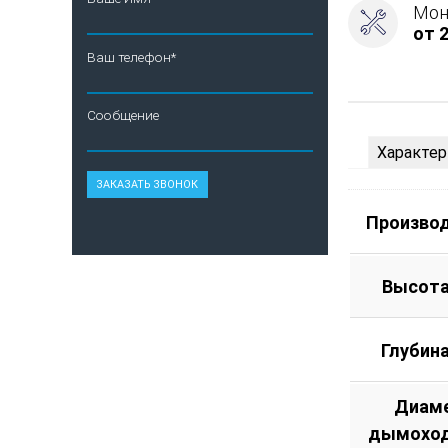
Мон
от 2
Ваш телефон*
Сообщение
Характер
Произво
Высота
Глубин
Диам
дымоход