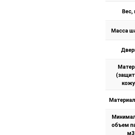
Вес, 
Масса ш
Двер
Матер
(защи
кожу
Материал
Минима
объем п
м3