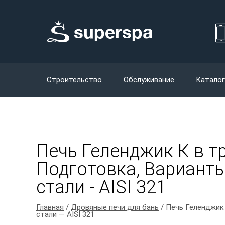
Строительство
Обслуживание
Каталог
Печь Геленджик К в т
Подготовка, Варианты
стали - AISI 321
Главная
/
Дровяные печи для бань
/ Печь Геленджик 
стали — AISI 321