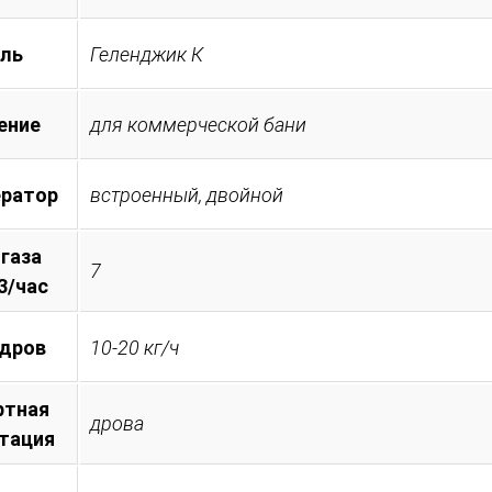
ль
Геленджик К
ение
для коммерческой бани
ератор
встроенный, двойной
 газа
7
3/час
 дров
10-20 кг/ч
ртная
дрова
тация