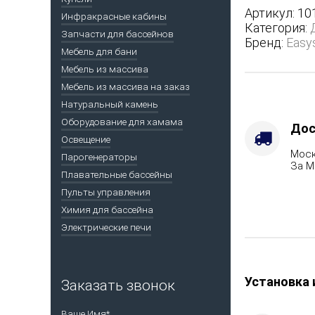
трехсторон
Артикул:
10
Инфракрасные кабины
кожухе
Категория:
Запчасти для бассейнов
-
Бренд:
Easy
Вид
Мебель для бани
топлива
Мебель из массива
-
Мебель из массива на заказ
Подготовка
Натуральный камень
Варианты
Оборудование для хамама
кожуха
Дос
-
Освещение
Моск
Жадеит
Парогенераторы
За М
(цена
Плавательные бассейны
по
Пульты управления
запросу),
Химия для бассейна
Марка
Электрические печи
стали
-
AISI
321
Установка 
Заказать звонок
Ваше Имя*