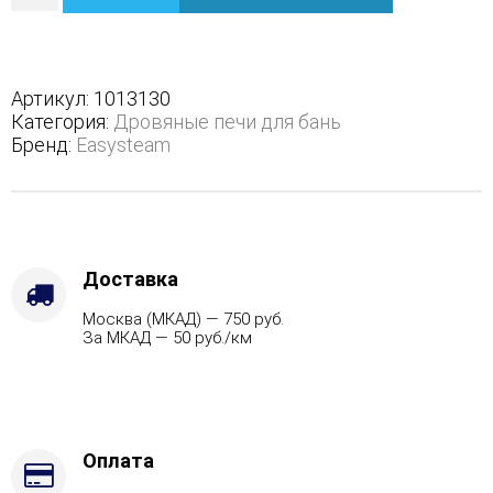
Геленджик
К
в
трехстороннем
Артикул:
1013130
кожухе
Категория:
Дровяные печи для бань
-
Бренд:
Easysteam
Вид
топлива
-
Подготовка,
Варианты
кожуха
Доставка
-
Москва (МКАД) — 750 руб.
Змеевик,
За МКАД — 50 руб./км
Марка
стали
-
AISI
321
Оплата