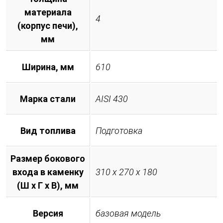
материала
4
(корпус печи),
мм
Ширина, мм
610
Марка стали
AISI 430
Вид топлива
Подготовка
Размер бокового
входа в каменку
310 х 270 х 180
(Ш х Г х В), мм
Версия
базовая модель