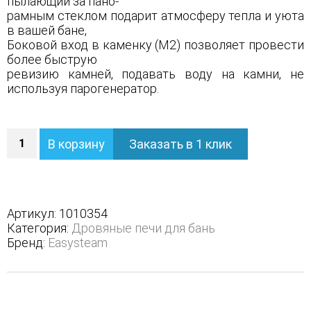
пылающий за пано-
рамным стеклом подарит атмосферу тепла и уюта
в вашей бане,
Боковой вход в каменку (М2) позволяет провести
более быструю
ревизию камней, подавать воду на камни, не
используя парогенератор.
Количество
В корзину
Заказать в 1 клик
Печь
Геленджик
М2
базовая
модель
Артикул:
1010354
-
Категория:
Дровяные печи для бань
Исполнение
Бренд:
Easysteam
дверки
-
Слева,
Защита
топки