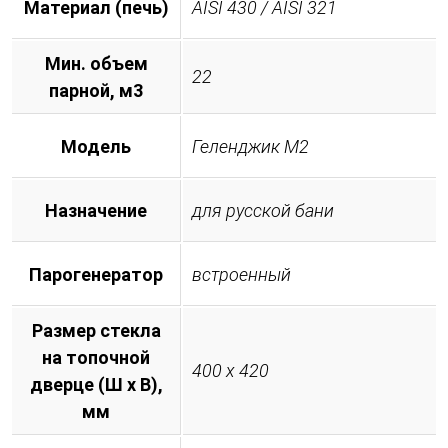
Материал (печь)
AISI 430 / AISI 321
Мин. объем
22
парной, м3
Модель
Геленджик М2
Назначение
для русской бани
Парогенератор
встроенный
Размер стекла
на топочной
400 х 420
дверце (Ш х В),
мм