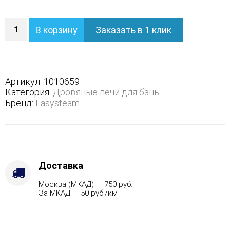
Количество
В корзину
Заказать в 1 клик
Печь
Геленджик
М2
в
полноценном
Артикул:
1010659
кожухе
Категория:
Дровяные печи для бань
с
Бренд:
Easysteam
боковым
подключением
-
Варианты
кожуха
-
Доставка
Пироксенит,
Москва (МКАД) — 750 руб.
Защита
За МКАД — 50 руб./км
топки
-
Защ.
экраны,