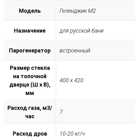
Модель
Геленджик М2
Назначение
для русской бани
Парогенератор
встроенный
Размер стекла
на топочной
400 х 420
дверце (Ш х В),
мм
Расход газа, м3/
7
час
Расход дров
10-20 кг/ч