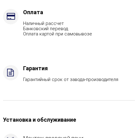
Марка
стали
Оплата
-
Наличный рассчет
AISI
Банковский перевод
430,
Оплата картой при самовывозе
Вид
топлива
-
Подготовка,
Боковой
Гарантия
вход
в
Гарантийный срок от завода-производителя
каменку
-
Справа,
Боковое
подключение
дымохода
Установка и обслуживание
-
Справа