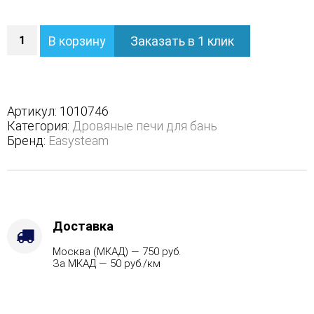
Количество
В корзину
Заказать в 1 клик
Печь
Геленджик
М2
в
полноценном
Артикул:
1010746
кожухе
Категория:
Дровяные печи для бань
с
Бренд:
Easysteam
боковым
подключением
-
Варианты
кожуха
-
Доставка
Жадеит
Москва (МКАД) — 750 руб.
(Цена
За МКАД — 50 руб./км
по
запросу),
Защита
топки