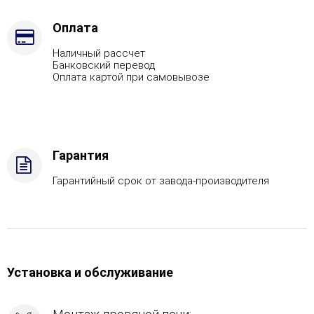
-
Футеровка,
Оплата
Марка
Наличный рассчет
стали
Банковский перевод
-
Оплата картой при самовывозе
AISI
321,
Вид
топлива
-
Гарантия
Подготовка,
Боковой
Гарантийный срок от завода-производителя
вход
в
каменку
-
С
тыла,
Установка и обслуживание
Боковое
подключение
дымохода