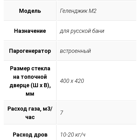
Модель
Геленджик М2
Назначение
для русской бани
Парогенератор
встроенный
Размер стекла
на топочной
400 х 420
дверце (Ш х В),
мм
Расход газа, м3/
7
час
Расход дров
10-20 кг/ч