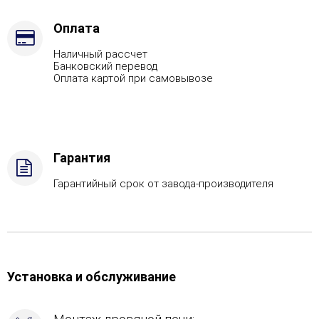
-
Футеровка,
Оплата
Марка
Наличный рассчет
стали
Банковский перевод
-
Оплата картой при самовывозе
AISI
430,
Вид
топлива
-
Гарантия
Подготовка,
Боковой
Гарантийный срок от завода-производителя
вход
в
каменку
-
Слева,
Боковое
Установка и обслуживание
подключение
дымохода
-