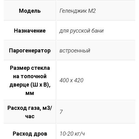
Модель
Геленджик М2
Назначение
для русской бани
Парогенератор
встроенный
Размер стекла
на топочной
400 х 420
дверце (Ш х В),
мм
Расход газа, м3/
7
час
Расход дров
10-20 кг/ч