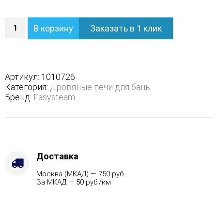
Количество
В корзину
Заказать в 1 клик
Печь
Геленджик
М2
в
полноценном
Артикул:
1010726
кожухе
Категория:
Дровяные печи для бань
с
Бренд:
Easysteam
боковым
подключением
-
Варианты
кожуха
-
Доставка
Жадеит
Москва (МКАД) — 750 руб.
(Цена
За МКАД — 50 руб./км
по
запросу),
Защита
топки