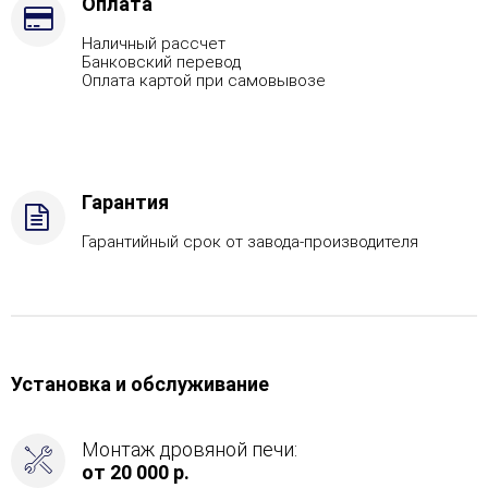
-
Оплата
AISI
Наличный рассчет
430,
Банковский перевод
Вид
Оплата картой при самовывозе
топлива
-
Подготовка,
Боковой
вход
Гарантия
в
каменку
Гарантийный срок от завода-производителя
-
С
тыла,
Боковое
подключение
дымохода
Установка и обслуживание
-
Сзади
Монтаж дровяной печи:
от 20 000 р.