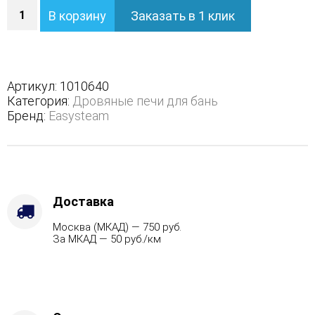
Количество
В корзину
Заказать в 1 клик
Печь
Геленджик
М2
в
полноценном
Артикул:
1010640
кожухе
Категория:
Дровяные печи для бань
с
Бренд:
Easysteam
боковым
подключением
-
Варианты
кожуха
-
Доставка
Змеевик,
Москва (МКАД) — 750 руб.
Защита
За МКАД — 50 руб./км
топки
-
Футеровка,
Марка
стали