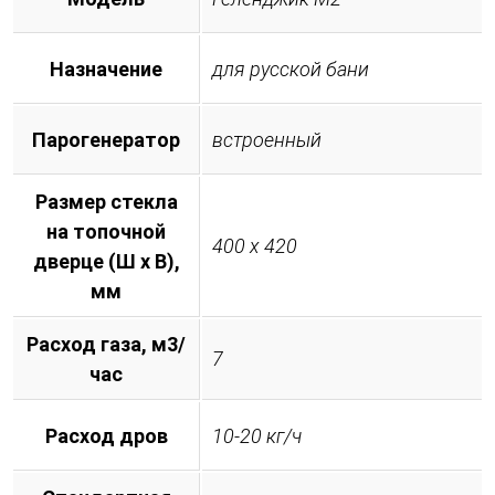
Назначение
для русской бани
Парогенератор
встроенный
Размер стекла
на топочной
400 х 420
дверце (Ш х В),
мм
Расход газа, м3/
7
час
Расход дров
10-20 кг/ч