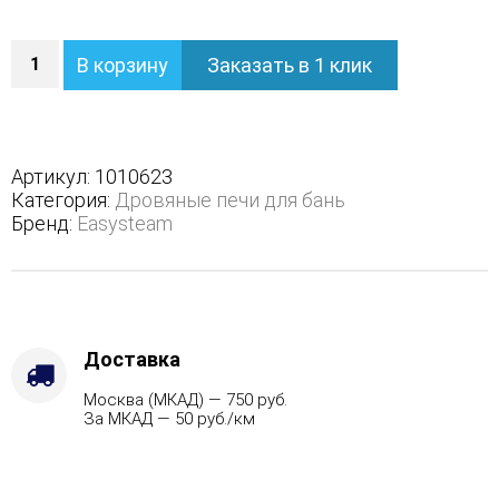
Количество
В корзину
Заказать в 1 клик
Печь
Геленджик
М2
в
полноценном
Артикул:
1010623
кожухе
Категория:
Дровяные печи для бань
с
Бренд:
Easysteam
боковым
подключением
-
Варианты
кожуха
-
Доставка
Змеевик,
Москва (МКАД) — 750 руб.
Защита
За МКАД — 50 руб./км
топки
-
Защ.
экраны,