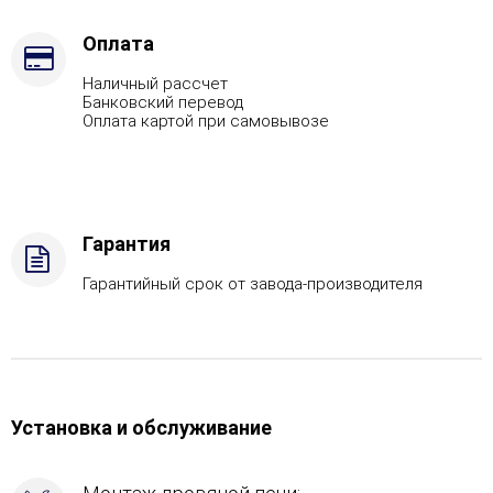
Марка
стали
Оплата
-
Наличный рассчет
AISI
Банковский перевод
321,
Оплата картой при самовывозе
Вид
топлива
-
Подготовка,
Боковой
Гарантия
вход
в
Гарантийный срок от завода-производителя
каменку
-
Справа,
Боковое
подключение
дымохода
Установка и обслуживание
-
Справа