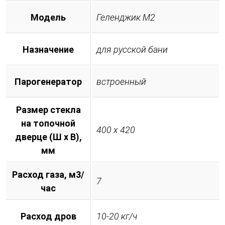
Модель
Геленджик М2
Назначение
для русской бани
Парогенератор
встроенный
Размер стекла
на топочной
400 х 420
дверце (Ш х В),
мм
Расход газа, м3/
7
час
Расход дров
10-20 кг/ч