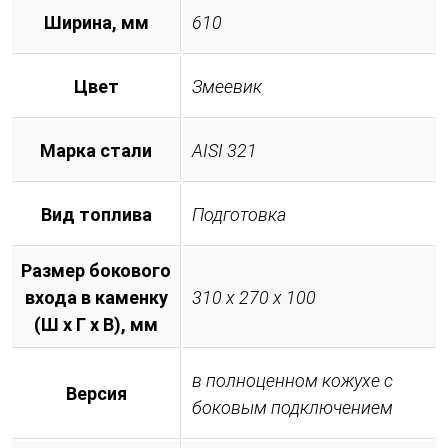
Ширина, мм
610
Цвет
Змеевик
Марка стали
AISI 321
Вид топлива
Подготовка
Размер бокового
входа в каменку
310 х 270 х 100
(Ш х Г х В), мм
в полноценном кожухе с
Версия
боковым подключением