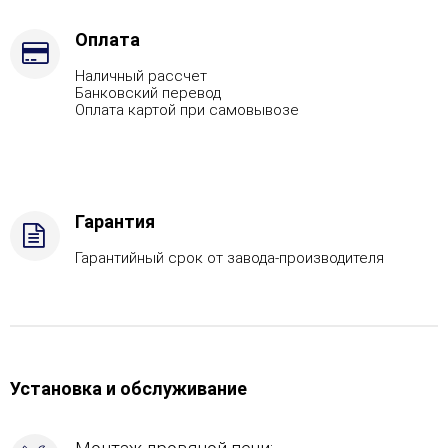
Марка
стали
Оплата
-
Наличный рассчет
AISI
Банковский перевод
430,
Оплата картой при самовывозе
Вид
топлива
-
Подготовка,
Боковой
Гарантия
вход
в
Гарантийный срок от завода-производителя
каменку
-
Справа,
Боковое
подключение
дымохода
Установка и обслуживание
-
Слева