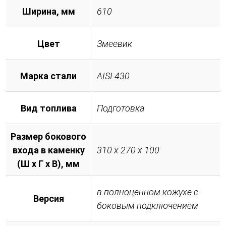
Ширина, мм
610
Цвет
Змеевик
Марка стали
AISI 430
Вид топлива
Подготовка
Размер бокового
входа в каменку
310 х 270 х 100
(Ш х Г х В), мм
в полноценном кожухе с
Версия
боковым подключением