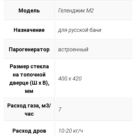
Модель
Геленджик М2
Назначение
для русской бани
Парогенератор
встроенный
Размер стекла
на топочной
400 х 420
дверце (Ш х В),
мм
Расход газа, м3/
7
час
Расход дров
10-20 кг/ч