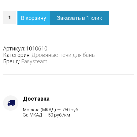
Количество
В корзину
Заказать в 1 клик
Печь
Геленджик
М2
в
полноценном
Артикул:
1010610
кожухе
Категория:
Дровяные печи для бань
с
Бренд:
Easysteam
боковым
подключением
-
Варианты
кожуха
-
Доставка
Змеевик,
Москва (МКАД) — 750 руб.
Защита
За МКАД — 50 руб./км
топки
-
Защ.
экраны,