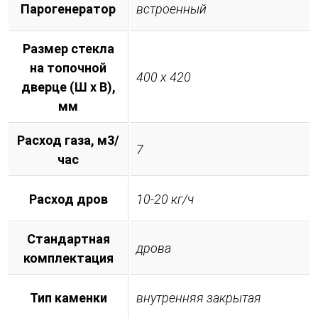
Парогенератор
встроенный
Размер стекла
на топочной
400 х 420
дверце (Ш х В),
мм
Расход газа, м3/
7
час
Расход дров
10-20 кг/ч
Стандартная
дрова
комплектация
Тип каменки
внутренняя закрытая