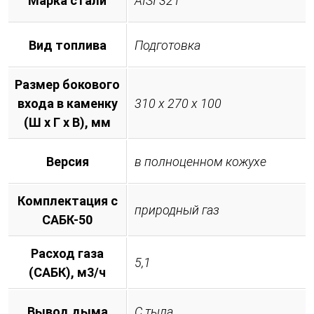
Марка стали
AISI 321
Вид топлива
Подготовка
Размер бокового
входа в каменку
310 х 270 х 100
(Ш х Г х В), мм
Версия
в полноценном кожухе
Комплектация с
природный газ
САБК-50
Расход газа
5,1
(САБК), м3/ч
Вывод дыма
С тыла