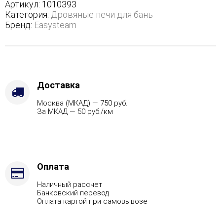
полноценном
Артикул:
1010393
кожухе
Категория:
Дровяные печи для бань
-
Бренд:
Easysteam
Варианты
кожуха
-
Талькохлорит,
Защита
топки
Доставка
-
Москва (МКАД) — 750 руб.
Футеровка,
За МКАД — 50 руб./км
Марка
стали
-
AISI
321,
Вид
Оплата
топлива
Наличный рассчет
-
Банковский перевод
Подготовка,
Оплата картой при самовывозе
Боковой
вход