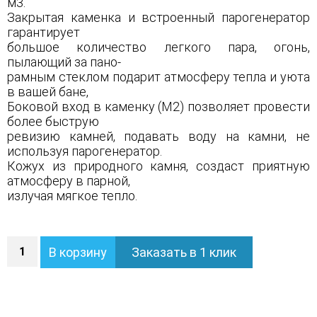
м3.
Закрытая каменка и встроенный парогенератор
гарантирует
большое количество легкого пара, огонь,
пылающий за пано-
рамным стеклом подарит атмосферу тепла и уюта
в вашей бане,
Боковой вход в каменку (М2) позволяет провести
более быструю
ревизию камней, подавать воду на камни, не
используя парогенератор.
Кожух из природного камня, создаст приятную
атмосферу в парной,
излучая мягкое тепло.
Количество
В корзину
Заказать в 1 клик
Печь
Геленджик
М2
в