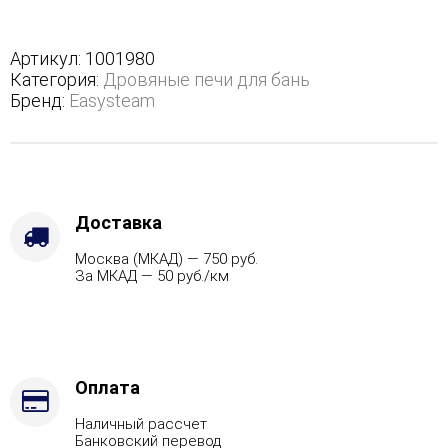
М2
в
полноценном
Артикул:
1001980
кожухе
Категория:
Дровяные печи для бань
-
Бренд:
Easysteam
Варианты
кожуха
-
Змеевик,
Защита
топки
Доставка
-
Москва (МКАД) — 750 руб.
Защ.
За МКАД — 50 руб./км
экраны,
Марка
стали
-
AISI
321,
Оплата
Вид
Наличный рассчет
топлива
Банковский перевод