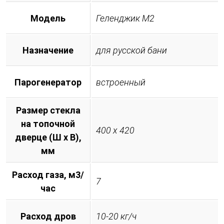
Модель
Геленджик М2
Назначение
для русской бани
Парогенератор
встроенный
Размер стекла
на топочной
400 х 420
дверце (Ш х В),
мм
Расход газа, м3/
7
час
Расход дров
10-20 кг/ч