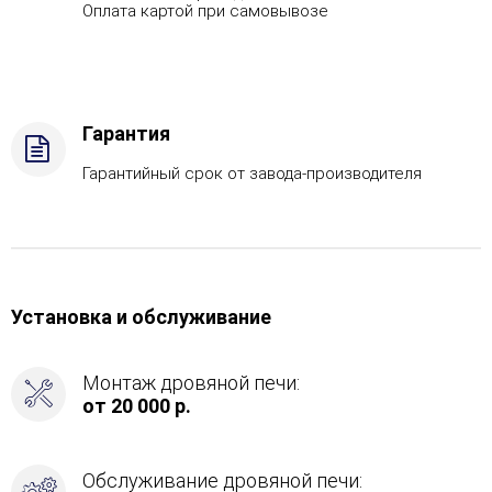
-
Оплата картой при самовывозе
Дрова
Стандартная
комплектация,
Боковой
вход
Гарантия
в
каменку
Гарантийный срок от завода-производителя
-
Справа
Установка и обслуживание
Монтаж дровяной печи:
от 20 000 р.
Обслуживание дровяной печи: