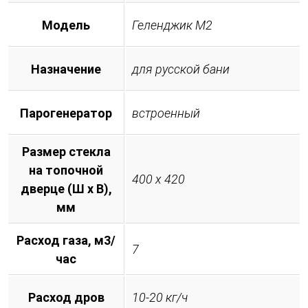
Модель
Геленджик М2
Назначение
для русской бани
Парогенератор
встроенный
Размер стекла
на топочной
400 х 420
дверце (Ш х В),
мм
Расход газа, м3/
7
час
Расход дров
10-20 кг/ч