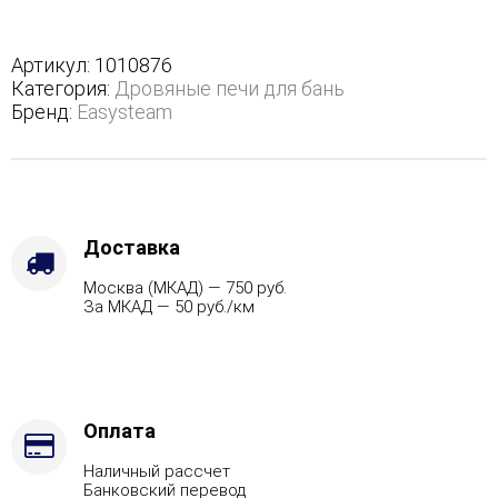
М2
в
трехстороннем
Артикул:
1010876
кожухе
Категория:
Дровяные печи для бань
с
Бренд:
Easysteam
открытым
верхом
-
Варианты
кожуха
-
Доставка
Жадеит
Москва (МКАД) — 750 руб.
(Цена
За МКАД — 50 руб./км
по
запросу),
Защита
топки
-
Футеровка,
Оплата
Марка
Наличный рассчет
стали
Банковский перевод