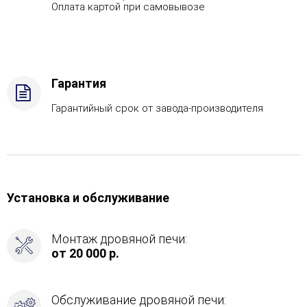
-
Оплата картой при самовывозе
AISI
321,
Вид
топлива
-
Гарантия
Подготовка,
Боковой
Гарантийный срок от завода-производителя
вход
в
каменку
-
Справа
Установка и обслуживание
Монтаж дровяной печи:
от 20 000 р.
Обслуживание дровяной печи: