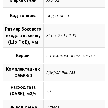
Марка стали
AISI 321
Вид топлива
Подготовка
Размер бокового
входа в каменку
310 х 270 х 100
(Ш х Г х В), мм
Версия
в трехстороннем кожухе
Комплектация с
природный газ
САБК-50
Расход газа
5,1
(САБК), м3/ч
Вывод дыма
С тыла