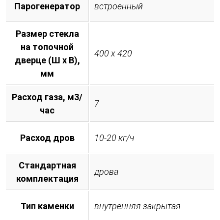
Парогенератор
встроенный
Размер стекла
на топочной
400 х 420
дверце (Ш х В),
мм
Расход газа, м3/
7
час
Расход дров
10-20 кг/ч
Стандартная
дрова
комплектация
Тип каменки
внутренняя закрытая