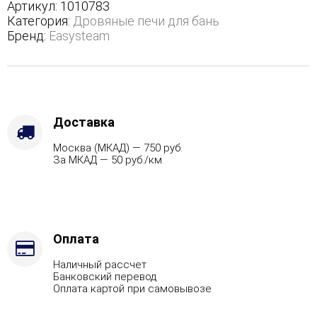
трехстороннем
Артикул:
1010783
кожухе
Категория:
Дровяные печи для бань
-
Бренд:
Easysteam
Варианты
кожуха
-
Змеевик,
Защита
топки
Доставка
-
Москва (МКАД) — 750 руб.
Защ.
За МКАД — 50 руб./км
экраны,
Марка
стали
-
AISI
321,
Оплата
Вид
Наличный рассчет
топлива
Банковский перевод
-
Оплата картой при самовывозе
Подготовка,
Боковой