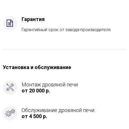
дрова
Комплектация
с
Гарантия
ГГУ-60,
Боковое
Гарантийный срок от завода-производителя
подключение
дымохода
-
Справа
Установка и обслуживание
Монтаж дровяной печи:
от 20 000 р.
Обслуживание дровяной печи:
от 4 500 р.