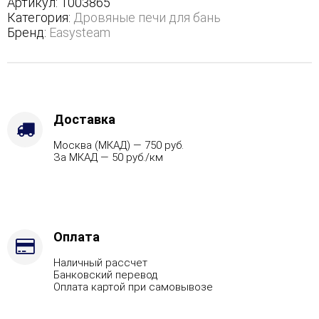
Артикул:
1003865
с
Категория:
Дровяные печи для бань
боковым
Бренд:
Easysteam
подключением
-
Варианты
кожуха
-
Пироксенит,
Доставка
Защита
Москва (МКАД) — 750 руб.
топки
За МКАД — 50 руб./км
-
Футеровка,
Марка
стали
-
AISI
Оплата
430,
Наличный рассчет
Вид
Банковский перевод
топлива
Оплата картой при самовывозе
-
Газ,