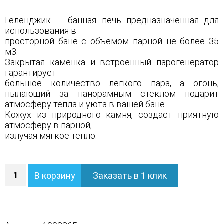
Геленджик — банная печь предназначенная для
использования в
просторной бане с объемом парной не более 35
м3.
Закрытая каменка и встроенный парогенератор
гарантирует
большое количество легкого пара, а огонь,
пылающий за панорамным стеклом подарит
атмосферу тепла и уюта в вашей бане.
Кожух из природного камня, создаст приятную
атмосферу в парной,
излучая мягкое тепло.
Количество
В корзину
Заказать в 1 клик
Печь
Геленджик
в
полноценном
кожухе