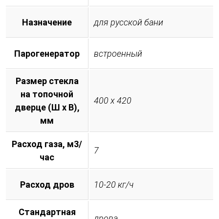
Назначение
для русской бани
Парогенератор
встроенный
Размер стекла
на топочной
400 х 420
дверце (Ш х В),
мм
Расход газа, м3/
7
час
Расход дров
10-20 кг/ч
Стандартная
дрова