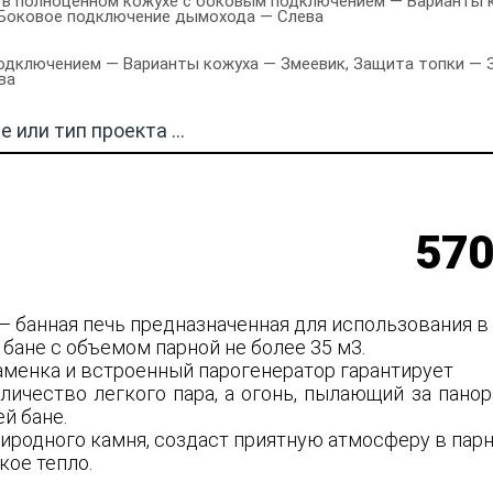
 в полноценном кожухе с боковым подключением — Варианты к
, Боковое подключение дымохода — Слева
дключением — Варианты кожуха — Змеевик, Защита топки — Защ
ва
570
— банная печь предназначенная для использования в
бане с объемом парной не более 35 м3.
аменка и встроенный парогенератор гарантирует
личество легкого пара, а огонь, пылающий за пано
й бане.
риродного камня, создаст приятную атмосферу в пар
кое тепло.