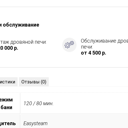
и обслуживание
Обслуживание дро
таж дровяной печи:
,
печи:
0 000 р.
от 4 500 р.
ие
истики
Отзывы (0)
режим
120 / 80 мин.
 бани
дитель
Easysteam