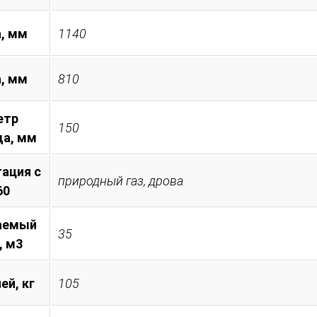
, мм
1140
а, мм
810
етр
150
а, мм
ация с
природный газ, дрова
60
аемый
35
, м3
ей, кг
105