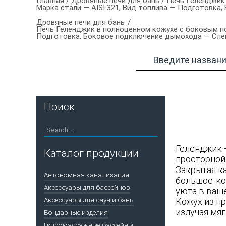
Главная
/
Дровяные печи для бань
/ Печь Геленджик
Марка стали — AISI 321, Вид топлива — Подготовка
Дровяные печи для бань
Печь Геленджик в полноценном кожухе с боковым по
Подготовка, Боковое подключение дымохода — Сле
Поиск
Геленджик 
Каталог продукции
просторной 
Закрытая к
Автономная канализация
большое ко
Аксессуары для бассейнов
уюта в ваше
Аксессуары для саун и бань
Кожух из п
излучая мяг
Бондарные изделия
Гидромассажные бассейны