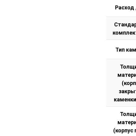
Расход
Станда
комплек
Тип ка
Толщ
матер
(кор
закры
каменки
Толщ
матер
(корпус 