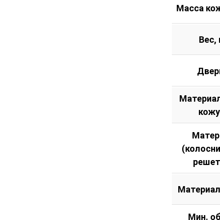
Масса кож
Вес, 
Двер
Материал
кожу
Матер
(колосн
решет
Материал
Мин. о