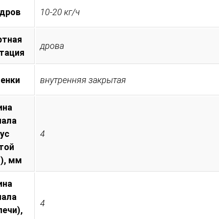
 дров
10-20 кг/ч
ртная
дрова
тация
менки
внутренняя закрытая
ина
иала
пус
4
той
), мм
ина
иала
4
печи),