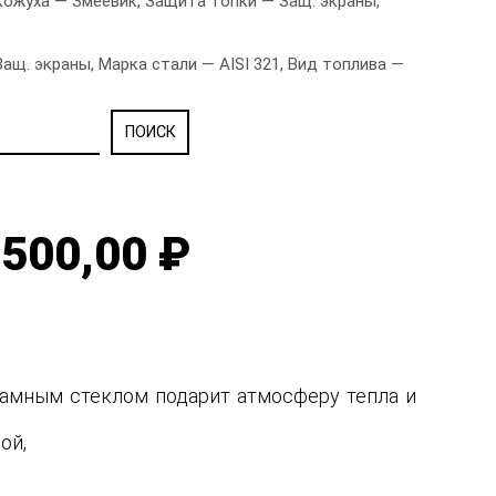
ожуха — Змеевик, Защита топки — Защ. экраны,
. экраны, Марка стали — AISI 321, Вид топлива —
500,00 ₽
рамным стеклом подарит атмосферу тепла и
ной,