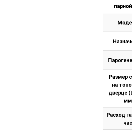
парной
Моде
Назнач
Пароген
Размер 
на топ
дверце (Ш
мм
Расход га
ча