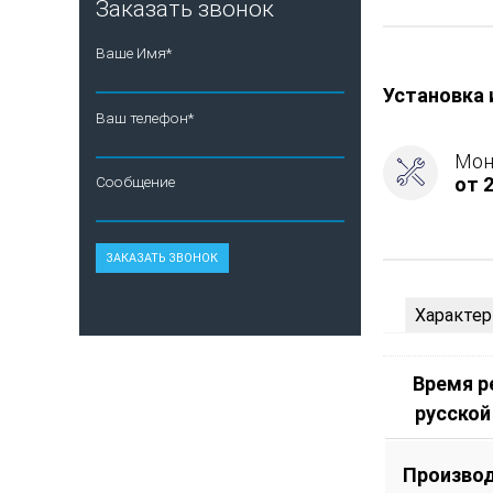
Заказать звонок
стали
-
Ваше Имя*
AISI
321,
Установка 
Вид
Ваш телефон*
топлива
-
Мон
Подготовка
от 2
Сообщение
Боковое
подключен
дымохода
-
Слева
Характер
Время 
русской
Произво