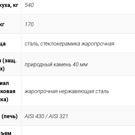
уха, кг
540
кг
170
ца
сталь, стеклокерамика жаропрочная
 (защ.
природный камень 40 мм
х)
иал
иковая
жаропрочная нержавеющая сталь
ка)
 (печь)
AISI 430 / AISI 321
бъем