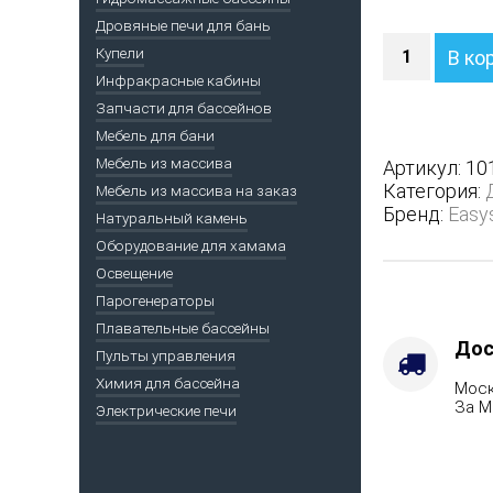
Дровяные печи для бань
Количество
Купели
В ко
Печь
Инфракрасные кабины
Геленджик
Запчасти для бассейнов
в
полноценн
Мебель для бани
кожухе
Мебель из массива
Артикул:
10
с
Категория:
Мебель из массива на заказ
боковым
Бренд:
Easy
Натуральный камень
подключен
Оборудование для хамама
-
Варианты
Освещение
кожуха
Парогенераторы
-
Плавательные бассейны
Змеевик,
Дос
Пульты управления
Защита
Химия для бассейна
Моск
топки
За М
Электрические печи
-
Защ.
экраны,
Марка