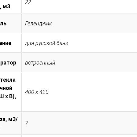
22
, м3
ль
Геленджик
ение
для русской бани
ератор
встроенный
стекла
очной
400 х 420
 х В),
за, м3/
7
с