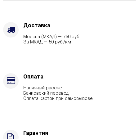
Варианты
кожуха
-
Жадеит
Доставка
(Цена
Москва (МКАД) — 750 руб.
по
За МКАД — 50 руб./км
запросу),
Защита
топки
-
Футеровка,
Марка
Оплата
стали
Наличный рассчет
-
Банковский перевод
AISI
Оплата картой при самовывозе
430,
Вид
топлива
-
Подготовка
Гарантия