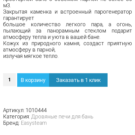
м3.
Закрытая каменка и встроенный парогенератор
гарантирует
большое количество легкого пара, а огонь,
пылающий за панорамным стеклом подарит
атмосферу тепла и уюта в вашей бане.
Кожух из природного камня, создаст приятную
атмосферу в парной,
излучая мягкое тепло.
Количество
В корзину
Заказать в 1 клик
Печь
Геленджик
в
полноценном
кожухе
Артикул:
1010444
с
Категория:
Дровяные печи для бань
открытым
Бренд:
Easysteam
верхом
-