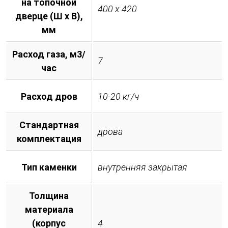
на топочной
400 х 420
дверце (Ш х В),
мм
Расход газа, м3/
7
час
Расход дров
10-20 кг/ч
Стандартная
дрова
комплектация
Тип каменки
внутренняя закрытая
Толщина
материала
(корпус
4