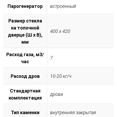
Парогенератор
встроенный
Размер стекла
на топочной
400 х 420
дверце (Ш х В),
мм
Расход газа, м3/
7
час
Расход дров
10-20 кг/ч
Стандартная
дрова
комплектация
Тип каменки
внутренняя закрытая