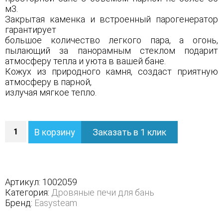
м3.
Закрытая каменка и встроенный парогенератор
гарантирует
большое количество легкого пара, а огонь,
пылающий за панорамным стеклом подарит
атмосферу тепла и уюта в вашей бане.
Кожух из природного камня, создаст приятную
атмосферу в парной,
излучая мягкое тепло.
Количество
В корзину
Заказать в 1 клик
Печь
Геленджик
в
полноценном
кожухе
Артикул:
1002059
с
Категория:
Дровяные печи для бань
открытым
Бренд:
Easysteam
верхом
-