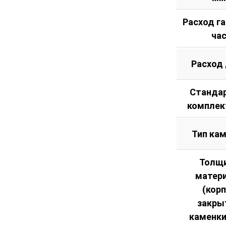
Расход га
ча
Расход
Станда
комплек
Тип ка
Толщ
матер
(кор
закры
каменки