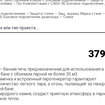
в трехстороннем кожухе с боковым подключением — Защита то
 топлива — Газ Комплектация с САБК-50, Боковое подключение
подключением — Защита топки — Защ. экраны, Марка стали — 
50, Боковое подключение дымохода — Слева
379
— банная печь предназначенная для использования в
бане с объемом парной не более 35 м3.
аменка и встроенный парогенератор гарантирует
личество легкого пара, а огонь, пылающий за пано
й бане.
риродного камня, создаст приятную атмосферу в пар
кое тепло.