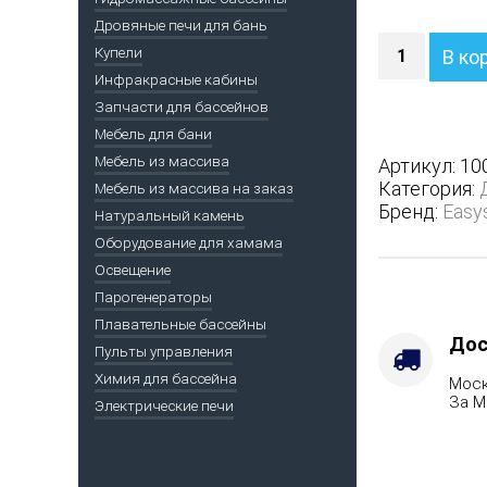
Дровяные печи для бань
Количество
Купели
В ко
Печь
Инфракрасные кабины
Геленджик
Запчасти для бассейнов
в
трехсторон
Мебель для бани
кожухе
Мебель из массива
Артикул:
10
с
Категория:
Мебель из массива на заказ
боковым
Бренд:
Easy
Натуральный камень
подключен
Оборудование для хамама
-
Защита
Освещение
топки
Парогенераторы
-
Плавательные бассейны
Защ.
Дос
Пульты управления
экраны,
Химия для бассейна
Моск
Марка
За М
Электрические печи
стали
-
AISI
321,