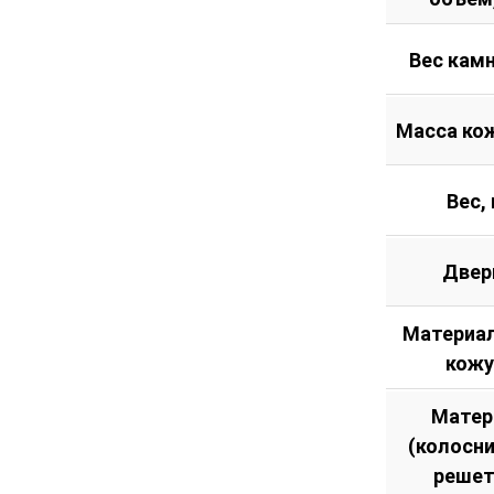
Вес камн
Масса кож
Вес, 
Двер
Материал
кожу
Матер
(колосн
решет