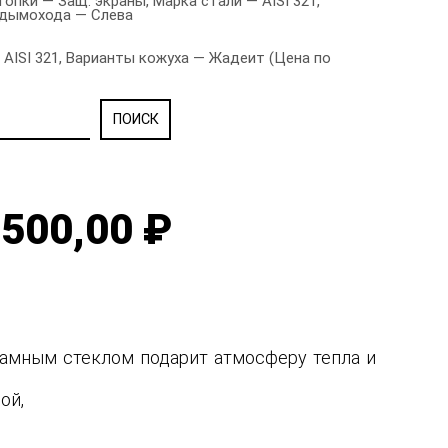
пки — Защ. экраны, Марка стали — AISI 321,
 дымохода — Слева
AISI 321, Варианты кожуха — Жадеит (Цена по
500,00 ₽
рамным стеклом подарит атмосферу тепла и
ной,