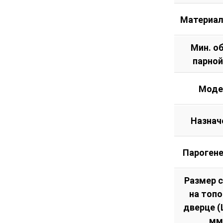
Материал
Мин. о
парной
Моде
Назнач
Пароген
Размер 
на топ
дверце (Ш
мм