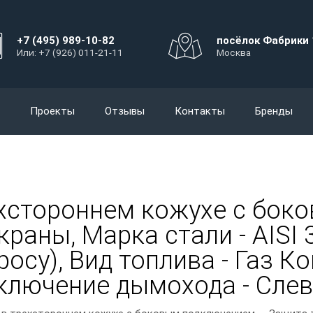
+7 (495) 989-10-82
посёлок Фабрики 
Или: +7 (926) 011-21-11
Москва
Проекты
Отзывы
Контакты
Бренды
ехстороннем кожухе с бок
краны, Марка стали - AISI
росу), Вид топлива - Газ К
ключение дымохода - Сле