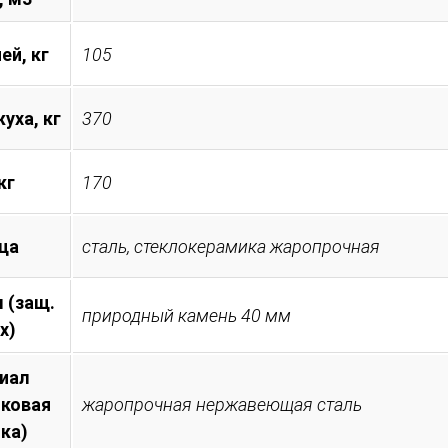
ей, кг
105
уха, кг
370
кг
170
ца
сталь, стеклокерамика жаропрочная
 (защ.
природный камень 40 мм
х)
иал
иковая
жаропрочная нержавеющая сталь
ка)