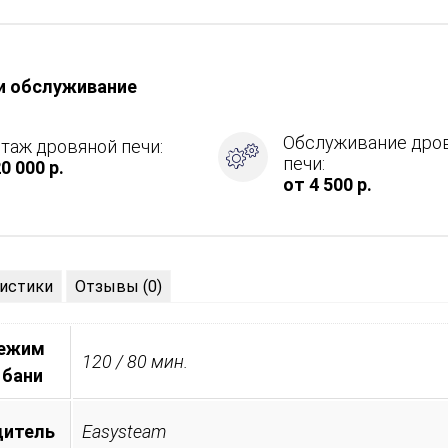
и обслуживание
Обслуживание дро
таж дровяной печи:
печи:
0 000 р.
от 4 500 р.
ция
истики
Отзывы (0)
ие
режим
120 / 80 мин.
 бани
дитель
Easysteam