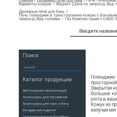
Главная
/
Дровяные печи для бань
/ Печь Геленджик 
Варианты кожуха — Жадеит (Цена по запросу), Вид
Дровяные печи для бань
Печь Геленджик в трехстороннем кожухе с боковым 
запросу), Вид топлива — Газ Комплектация с САБК-
Поиск
Геленджик 
Каталог продукции
просторной 
Закрытая к
Автономная канализация
большое ко
Аксессуары для бассейнов
уюта в ваше
Аксессуары для саун и бань
Кожух из п
излучая мяг
Бондарные изделия
Гидромассажные бассейны