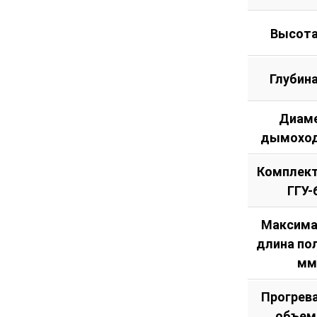
Высота
Глубин
Диам
дымоход
Комплект
ГГУ-
Максима
длина по
мм
Прогрев
объем