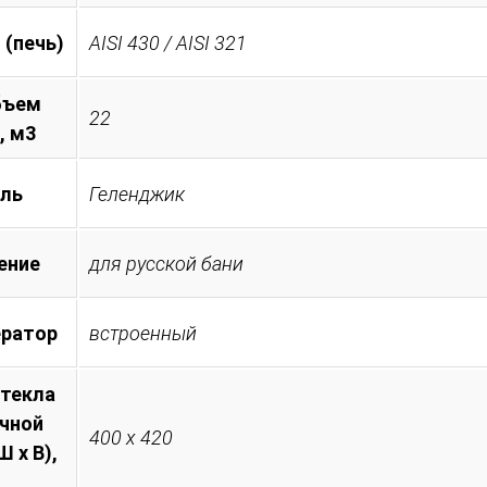
 (печь)
AISI 430 / AISI 321
бъем
22
, м3
ль
Геленджик
ение
для русской бани
ератор
встроенный
стекла
очной
400 х 420
 х В),