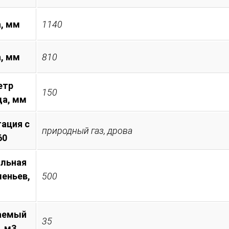
, мм
1140
а, мм
810
етр
150
а, мм
ация с
природный газ, дрова
60
льная
леньев,
500
аемый
35
, м3