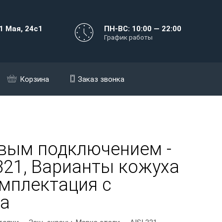
1 Мая, 24с1
ПН-ВС: 10:00 — 22:00
График работы
Корзина
Заказ звонка
овым подключением -
 321, Варианты кожуха
омплектация с
ва