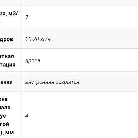
за, м3/
7
с
 дров
10-20 кг/ч
ртная
дрова
тация
менки
внутренняя закрытая
ина
иала
пус
4
той
), мм