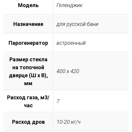
Модель
Геленджик
Назначение
для русской бани
Парогенератор
встроенный
Размер стекла
на топочной
400 х 420
дверце (Ш х В),
мм
Расход газа, м3/
7
час
Расход дров
10-20 кг/ч