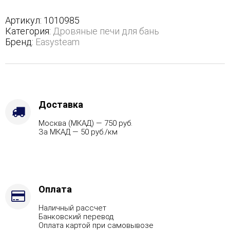
трехстороннем
кожухе
Артикул:
1010985
с
Категория:
Дровяные печи для бань
открытым
Бренд:
Easysteam
верхом
с
боковым
подключением
-
Защита
Доставка
топки
Москва (МКАД) — 750 руб.
-
За МКАД — 50 руб./км
Футеровка,
Марка
стали
-
AISI
430,
Оплата
Варианты
Наличный рассчет
кожуха
Банковский перевод
-
Оплата картой при самовывозе