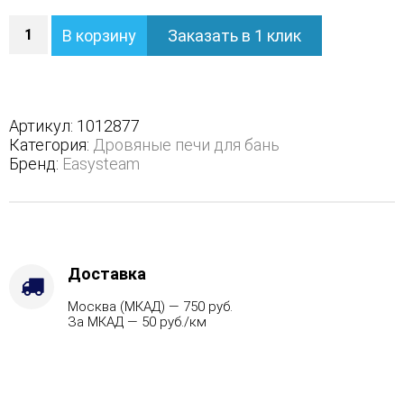
Количество
В корзину
Заказать в 1 клик
Печь
Сочи
К
в
полноценном
Артикул:
1012877
наборном
Категория:
Дровяные печи для бань
кожухе
Бренд:
Easysteam
-
Марка
стали
-
AISI
430,
Доставка
Варианты
Москва (МКАД) — 750 руб.
кожуха
За МКАД — 50 руб./км
-
Змеевик,
Вид
топлива
-