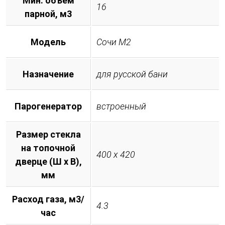
Мин. объем
16
парной, м3
Модель
Сочи М2
Назначение
для русской бани
Парогенератор
встроенный
Размер стекла
на топочной
400 х 420
дверце (Ш х В),
мм
Расход газа, м3/
4.3
час