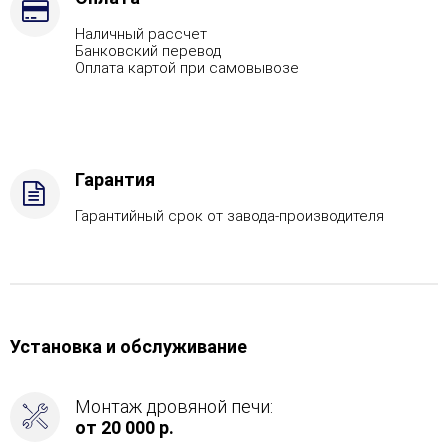
экраны,
Наличный рассчет
Марка
Банковский перевод
стали
Оплата картой при самовывозе
-
AISI
430,
Вид
топлива
Гарантия
-
Дрова
Гарантийный срок от завода-производителя
Стандартная
комплектация,
Боковой
вход
в
каменку
Установка и обслуживание
-
С
тыла
Монтаж дровяной печи:
от 20 000 р.