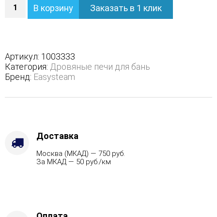
Количество
В корзину
Заказать в 1 клик
Печь
Сочи
М2
в
полноценном
Артикул:
1003333
кожухе
Категория:
Дровяные печи для бань
с
Бренд:
Easysteam
открытым
верхом
-
Варианты
кожуха
-
Доставка
Жадеит
Москва (МКАД) — 750 руб.
(Цена
За МКАД — 50 руб./км
по
запросу),
Защита
топки
-
Защ.
Оплата