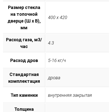
Размер стекла
на топочной
400 х 420
дверце (Ш х В),
мм
Расход газа, м3/
4.3
час
Расход дров
5-16 кг/ч
Стандартная
дрова
комплектация
Тип каменки
внутренняя закрытая
Толщина