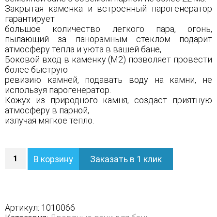
Закрытая каменка и встроенный парогенератор
гарантирует
большое количество легкого пара, огонь,
пылающий за панорамным стеклом подарит
атмосферу тепла и уюта в вашей бане,
Боковой вход в каменку (М2) позволяет провести
более быструю
ревизию камней, подавать воду на камни, не
используя парогенератор.
Кожух из природного камня, создаст приятную
атмосферу в парной,
излучая мягкое тепло.
Количество
В корзину
Заказать в 1 клик
Печь
Сочи
М2
в
полноценном
Артикул:
1010066
кожухе