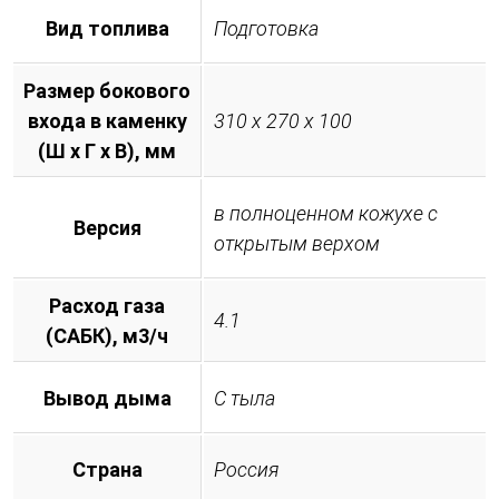
Вид топлива
Подготовка
Размер бокового
входа в каменку
310 х 270 х 100
(Ш х Г х В), мм
в полноценном кожухе с
Версия
открытым верхом
Расход газа
4.1
(САБК), м3/ч
Вывод дыма
С тыла
Страна
Россия