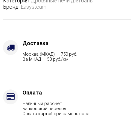
Категория:
Дровяные печи для бань
с
Бренд:
Easysteam
открытым
верхом
-
Варианты
кожуха
-
Доставка
Змеевик,
Москва (МКАД) — 750 руб.
Защита
За МКАД — 50 руб./км
топки
-
Футеровка,
Марка
стали
-
Оплата
AISI
Наличный рассчет
430,
Банковский перевод
Вид
Оплата картой при самовывозе
топлива
-
Подготовка,