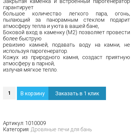
Закрытая каменка и встроенный парогенератор
гарантирует
большое количество легкого пара, огонь,
пылающий за панорамным стеклом подарит
атмосферу тепла и уюта в вашей бане,
Боковой вход в каменку (М2) позволяет провести
более быструю
ревизию камней, подавать воду на камни, не
используя парогенератор.
Кожух из природного камня, создаст приятную
атмосферу в парной,
излучая мягкое тепло.
Количество
В корзину
Заказать в 1 клик
Печь
Сочи
М2
в
полноценном
Артикул:
1010009
кожухе
Категория:
Дровяные печи для бань