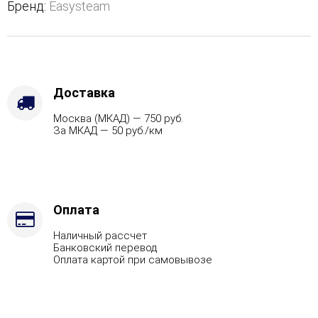
-
Бренд:
Easysteam
Варианты
кожуха
-
Пироксенит,
Защита
топки
Доставка
-
Москва (МКАД) — 750 руб.
Защ.
За МКАД — 50 руб./км
экраны,
Марка
стали
-
AISI
321,
Оплата
Вид
Наличный рассчет
топлива
Банковский перевод
-
Оплата картой при самовывозе
Подготовка,
Боковой
вход
в