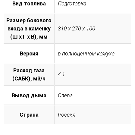
Вид топлива
Подготовка
Размер бокового
входа в каменку
310 х 270 х 100
(Ш х Г х В), мм
Версия
в полноценном кожухе
Расход газа
4.1
(САБК), м3/ч
Вывод дыма
Слева
Страна
Россия