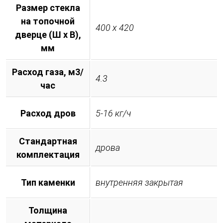
Размер стекла
на топочной
400 х 420
дверце (Ш х В),
мм
Расход газа, м3/
4.3
час
Расход дров
5-16 кг/ч
Стандартная
дрова
комплектация
Тип каменки
внутренняя закрытая
Толщина