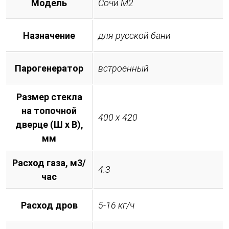
Модель
Сочи М2
Назначение
для русской бани
Парогенератор
встроенный
Размер стекла
на топочной
400 х 420
дверце (Ш х В),
мм
Расход газа, м3/
4.3
час
Расход дров
5-16 кг/ч