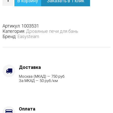
В корзину
Заказать в 1 клик
Печь
Сочи
М2
в
трехстороннем
Артикул:
1003531
кожухе
Категория:
Дровяные печи для бань
с
Бренд:
Easysteam
открытым
верхом
-
Защита
топки
-
Доставка
Защ.
Москва (МКАД) — 750 руб.
экраны,
За МКАД — 50 руб./км
Варианты
кожуха
-
Жадеит
(Цена
по
Оплата