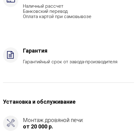
запросу),
Наличный рассчет
Марка
Банковский перевод
стали
Оплата картой при самовывозе
-
AISI
430,
Вид
топлива
Гарантия
-
Газ,
Гарантийный срок от завода-производителя
дрова
Комплектация
с
ГГУ-40,
Боковой
вход
Установка и обслуживание
в
каменку
-
Монтаж дровяной печи:
С
от 20 000 р.
тыла