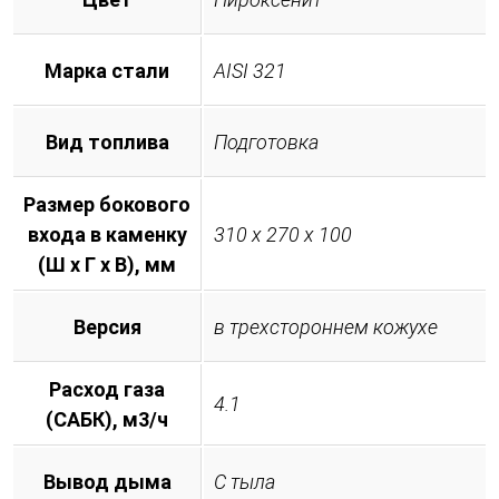
Марка стали
AISI 321
Вид топлива
Подготовка
Размер бокового
входа в каменку
310 х 270 х 100
(Ш х Г х В), мм
Версия
в трехстороннем кожухе
Расход газа
4.1
(САБК), м3/ч
Вывод дыма
С тыла