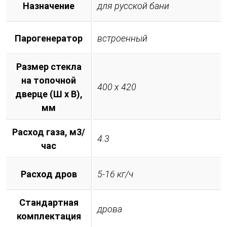
Назначение
для русской бани
Парогенератор
встроенный
Размер стекла
на топочной
400 х 420
дверце (Ш х В),
мм
Расход газа, м3/
4.3
час
Расход дров
5-16 кг/ч
Стандартная
дрова
комплектация