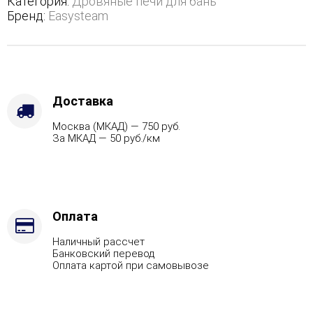
Категория:
Дровяные печи для бань
-
Бренд:
Easysteam
Защита
топки
-
Защ.
экраны,
Варианты
Доставка
кожуха
Москва (МКАД) — 750 руб.
-
За МКАД — 50 руб./км
Пироксенит,
Марка
стали
-
AISI
321,
Оплата
Вид
Наличный рассчет
топлива
Банковский перевод
-
Оплата картой при самовывозе
Подготовка,
Боковой
вход