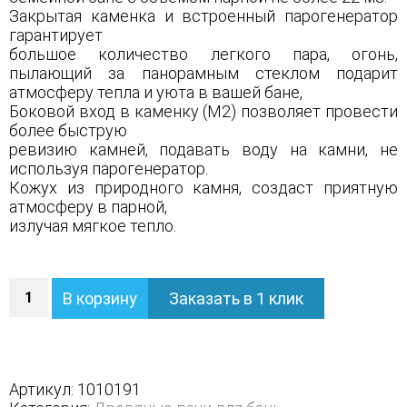
Закрытая каменка и встроенный парогенератор
гарантирует
большое количество легкого пара, огонь,
пылающий за панорамным стеклом подарит
атмосферу тепла и уюта в вашей бане,
Боковой вход в каменку (М2) позволяет провести
более быструю
ревизию камней, подавать воду на камни, не
используя парогенератор.
Кожух из природного камня, создаст приятную
атмосферу в парной,
излучая мягкое тепло.
Количество
В корзину
Заказать в 1 клик
Печь
Сочи
М2
в
трехстороннем
Артикул:
1010191
кожухе