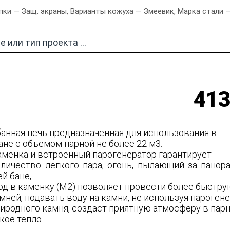
ки — Защ. экраны, Варианты кожуха — Змеевик, Марка стали — 
413
банная печь предназначенная для использования в
ане с объемом парной не более 22 м3.
аменка и встроенный парогенератор гарантирует
личество легкого пара, огонь, пылающий за пано
й бане,
од в каменку (М2) позволяет провести более быстр
ней, подавать воду на камни, не используя парогене
риродного камня, создаст приятную атмосферу в пар
кое тепло.