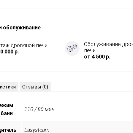
и обслуживание
,
Обслуживание дро
таж дровяной печи:
печи:
0 000 р.
от 4 500 р.
истики
Отзывы (0)
режим
110 / 80 мин.
 бани
дитель
Easysteam