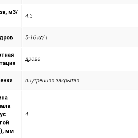
за, м3/
4.3
с
 дров
5-16 кг/ч
ртная
дрова
тация
менки
внутренняя закрытая
ина
иала
пус
4
той
), мм