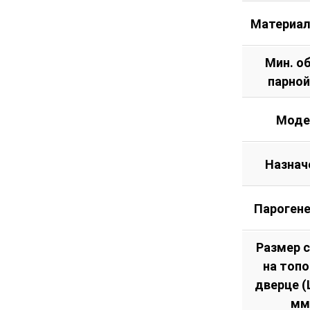
Материал
Мин. о
парной
Моде
Назнач
Пароген
Размер 
на топ
дверце (Ш
мм