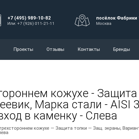
+7 (495) 989-10-82
посёлок Фабрики 
Или: +7 (926) 011-21-11
Москва
Проекты
Отзывы
Контакты
Бренды
тороннем кожухе - Защита 
евик, Марка стали - AISI 3
вход в каменку - Слева
трехстороннем кожухе — Защита топки — Защ. экраны, Вариант
лева