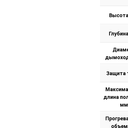
Высота
Глубин
Диам
дымоход
Защита 
Максима
длина по
мм
Прогрев
объем