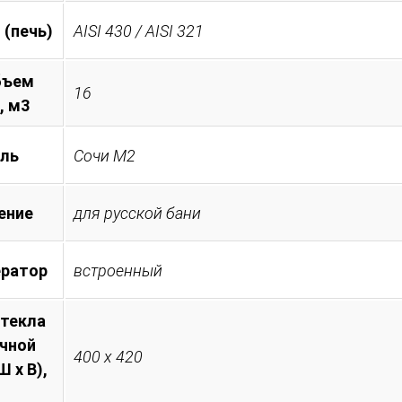
 (печь)
AISI 430 / AISI 321
бъем
16
, м3
ль
Сочи М2
ение
для русской бани
ератор
встроенный
стекла
очной
400 х 420
 х В),