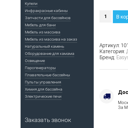
Купели
Инфракрасные кабины
Количество
В ко
Запчасти для бассейнов
Печь
Сочи
Мебель для бани
М2
Мебель из массива
в
Мебель из массива на заказ
трехсторон
Артикул:
10
Натуральный камень
кожухе
Категория:
Оборудование для хамама
-
Бренд:
Easy
Защита
Освещение
топки
Парогенераторы
-
Плавательные бассейны
Защ.
Пульты управления
экраны,
Химия для бассейна
Варианты
Дос
Электрические печи
кожуха
Моск
-
За М
Змеевик,
Марка
Заказать звонок
стали
-