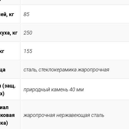
ей, кг
85
уха, кг
250
кг
155
ца
сталь, стеклокерамика жаропрочная
 (защ.
природный камень 40 мм
х)
иал
иковая
жаропрочная нержавеющая сталь
ка)