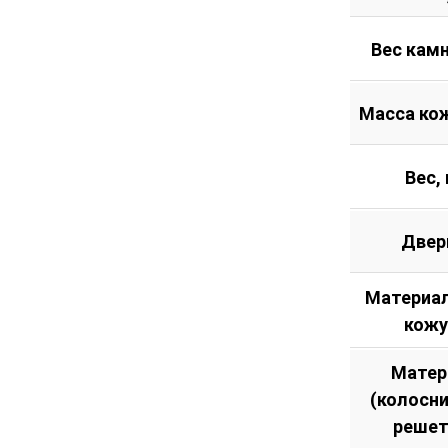
Вес камн
Масса кож
Вес, 
Двер
Материал
кожу
Матер
(колосн
решет