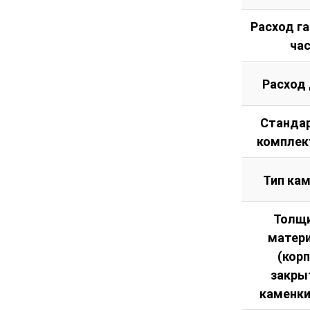
Расход га
ча
Расход
Станда
комплек
Тип ка
Толщ
матер
(кор
закры
каменки