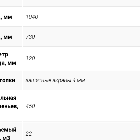
, мм
1040
а, мм
730
етр
120
а, мм
топки
защитные экраны 4 мм
льная
леньев,
450
аемый
22
, м3