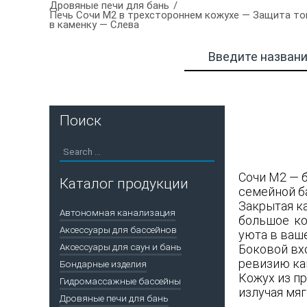
Дровяные печи для бань
Печь Сочи М2 в трехстороннем кожухе — Защита топ
в каменку — Слева
Поиск
Сочи М2 — 
Каталог продукции
семейной б
Закрытая к
Автономная канализация
большое ко
Аксессуары для бассейнов
уюта в ваше
Аксессуары для саун и бань
Боковой вх
ревизию кам
Бондарные изделия
Кожух из п
Гидромассажные бассейны
излучая мяг
Дровяные печи для бань