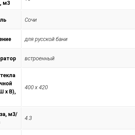
, м3
ль
Сочи
ение
для русской бани
ератор
встроенный
стекла
очной
400 х 420
 х В),
за, м3/
4.3
с