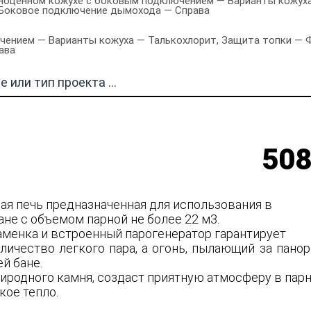
лноценном кожухе с боковым подключением — Варианты кожуха
, Боковое подключение дымохода — Справа
ением — Варианты кожуха — Талькохлорит, Защита топки — Фу
ава
508
ная печь предназначенная для использования в
ане с объемом парной не более 22 м3.
аменка и встроенный парогенератор гарантирует
личество легкого пара, а огонь, пылающий за пано
ей бане.
риродного камня, создаст приятную атмосферу в пар
кое тепло.