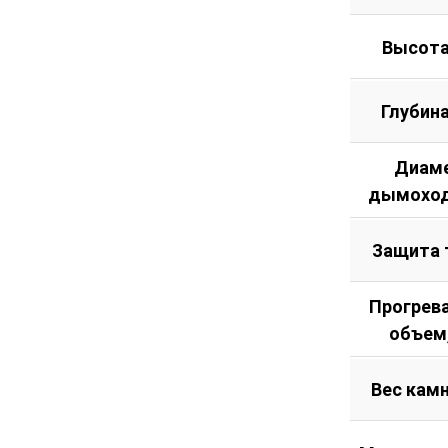
Высота
Глубин
Диам
дымоход
Защита 
Прогрев
объем
Вес камн