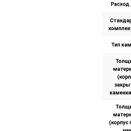
Расход
Станда
комплек
Тип ка
Толщ
матер
(кор
закры
каменки
Толщ
матер
(корпус 
мм