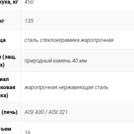
уха, кг
450
кг
135
ца
сталь, стеклокерамика жаропрочная
 (защ.
природный камень 40 мм
х)
иал
иковая
жаропрочная нержавеющая сталь
ка)
 (печь)
AISI 430 / AISI 321
бъем
16