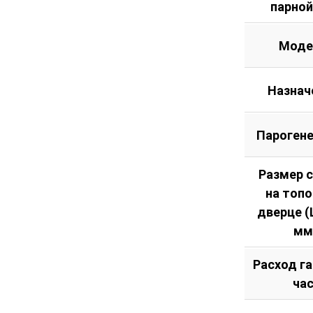
парной
Моде
Назнач
Пароген
Размер 
на топ
дверце (Ш
мм
Расход га
ча