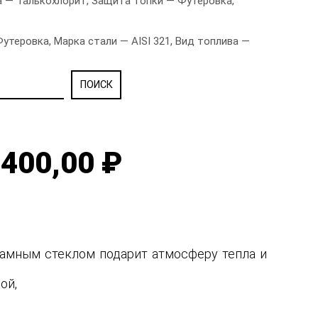
 — Талькохлорит, Защита топки — Футеровка,
теровка, Марка стали — AISI 321, Вид топлива —
400,00 ₽
рамным стеклом подарит атмосферу тепла и
ной,