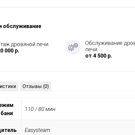
и обслуживание
,
Обслуживание дро
таж дровяной печи:
печи:
0 000 р.
ие
от 4 500 р.
истики
Отзывы (0)
режим
110 / 80 мин.
 бани
дитель
Easysteam