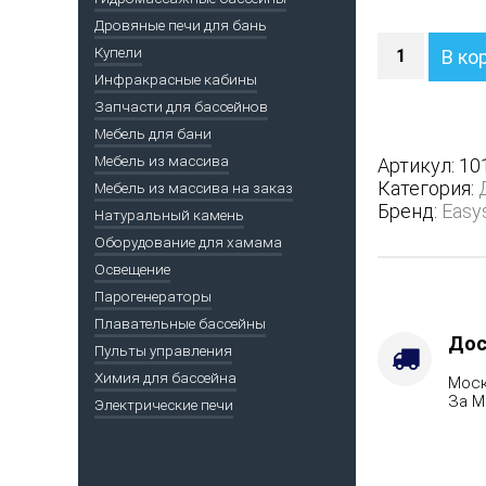
Дровяные печи для бань
Количество
Купели
В ко
Печь
Инфракрасные кабины
Сочи
Запчасти для бассейнов
в
полноценн
Мебель для бани
кожухе
Мебель из массива
Артикул:
10
с
Категория:
Мебель из массива на заказ
боковым
Бренд:
Easy
Натуральный камень
подключен
Оборудование для хамама
-
Варианты
Освещение
кожуха
Парогенераторы
-
Плавательные бассейны
Талькохлор
Дос
Пульты управления
Защита
Химия для бассейна
Моск
топки
За М
Электрические печи
-
Футеровка,
Марка
стали