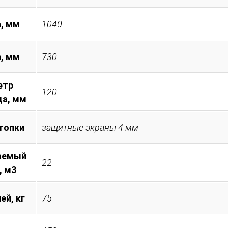
, мм
1040
а, мм
730
етр
120
а, мм
топки
защитные экраны 4 мм
аемый
22
, м3
ей, кг
75