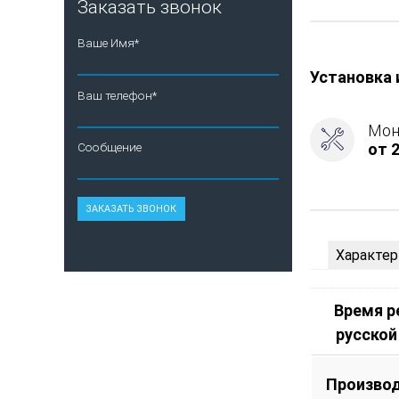
Заказать звонок
-
AISI
Ваше Имя*
321,
Вид
Установка 
топлива
Ваш телефон*
-
Подготовка
Мон
Боковое
от 2
Сообщение
подключен
дымохода
-
Справа
Характер
Время 
русской
Произво