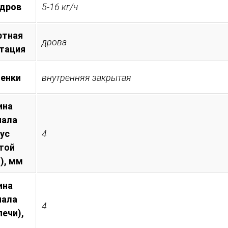
 дров
5-16 кг/ч
ртная
дрова
тация
менки
внутренняя закрытая
ина
иала
пус
4
той
), мм
ина
иала
4
печи),