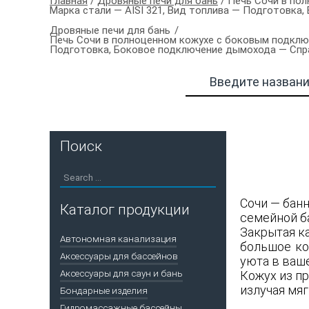
Главная
/
Дровяные печи для бань
/ Печь Сочи в по
Марка стали — AISI 321, Вид топлива — Подготовка
Дровяные печи для бань
Печь Сочи в полноценном кожухе с боковым подключ
Подготовка, Боковое подключение дымохода — Спр
Поиск
Сочи — бан
Каталог продукции
семейной б
Закрытая к
Автономная канализация
большое ко
Аксессуары для бассейнов
уюта в ваш
Аксессуары для саун и бань
Кожух из п
излучая мяг
Бондарные изделия
Гидромассажные бассейны