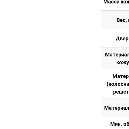
Масса кож
Вес, 
Двер
Материал
кожу
Матер
(колосн
решет
Материал
Мин. о