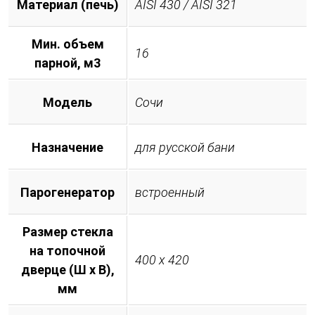
Материал (печь)
AISI 430 / AISI 321
Мин. объем
16
парной, м3
Модель
Сочи
Назначение
для русской бани
Парогенератор
встроенный
Размер стекла
на топочной
400 х 420
дверце (Ш х В),
мм