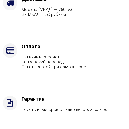
Защита
Москва (МКАД) — 750 руб.
топки
За МКАД — 50 руб./км
-
Футеровка,
Марка
стали
-
AISI
Оплата
321,
Наличный рассчет
Вид
Банковский перевод
топлива
Оплата картой при самовывозе
-
Подготовка
Гарантия
Гарантийный срок от завода-производителя