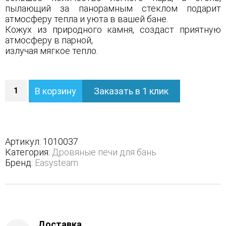
пылающий за панорамным стеклом подарит
атмосферу тепла и уюта в вашей бане.
Кожух из природного камня, создаст приятную
атмосферу в парной,
излучая мягкое тепло.
Количество
В корзину
Заказать в 1 клик
Печь
Сочи
в
полноценном
кожухе
Артикул:
1010037
с
Категория:
Дровяные печи для бань
открытым
Бренд:
Easysteam
верхом
-
Варианты
кожуха
-
Змеевик,
Доставка