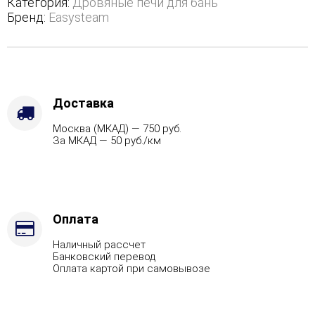
Категория:
Дровяные печи для бань
боковым
Бренд:
Easysteam
подключением
-
Марка
стали
-
AISI
Доставка
321,
Москва (МКАД) — 750 руб.
Варианты
За МКАД — 50 руб./км
кожуха
-
Пироксенит,
Вид
топлива
-
Оплата
Подготовка,
Наличный рассчет
Боковое
Банковский перевод
подключение
Оплата картой при самовывозе
дымохода
-
Спереди,