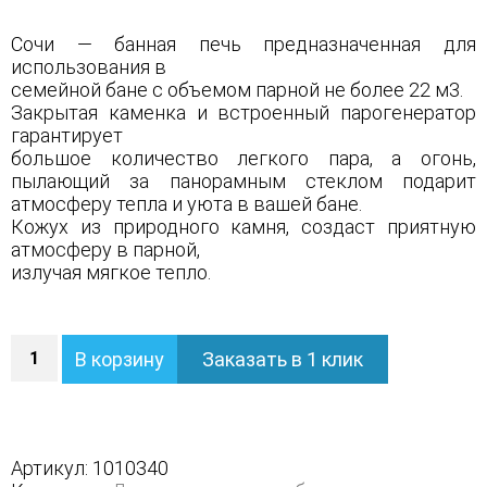
Сочи — банная печь предназначенная для
использования в
семейной бане с объемом парной не более 22 м3.
Закрытая каменка и встроенный парогенератор
гарантирует
большое количество легкого пара, а огонь,
пылающий за панорамным стеклом подарит
атмосферу тепла и уюта в вашей бане.
Кожух из природного камня, создаст приятную
атмосферу в парной,
излучая мягкое тепло.
Количество
В корзину
Заказать в 1 клик
Печь
Сочи
в
трехстороннем
кожухе
Артикул:
1010340
с