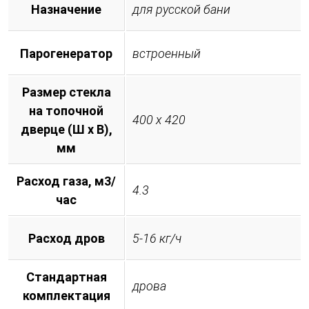
Назначение
для русской бани
Парогенератор
встроенный
Размер стекла
на топочной
400 х 420
дверце (Ш х В),
мм
Расход газа, м3/
4.3
час
Расход дров
5-16 кг/ч
Стандартная
дрова
комплектация