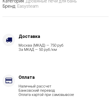
Категория:
Дровяные печи для бань
боковым
Бренд:
Easysteam
подключением
-
Марка
стали
-
AISI
Доставка
321,
Москва (МКАД) — 750 руб.
Варианты
За МКАД — 50 руб./км
кожуха
-
Талькохлорит,
Вид
топлива
-
Оплата
Подготовка,
Наличный рассчет
Боковое
Банковский перевод
подключение
Оплата картой при самовывозе
дымохода
-
Слева,