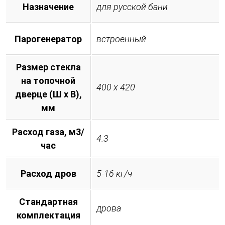
Назначение
для русской бани
Парогенератор
встроенный
Размер стекла
на топочной
400 х 420
дверце (Ш х В),
мм
Расход газа, м3/
4.3
час
Расход дров
5-16 кг/ч
Стандартная
дрова
комплектация