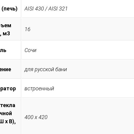
 (печь)
AISI 430 / AISI 321
бъем
16
, м3
ль
Сочи
ение
для русской бани
ератор
встроенный
стекла
очной
400 х 420
 х В),