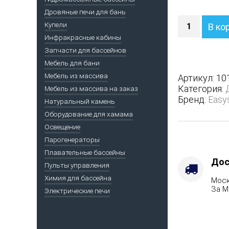
Дровяные печи для бань
Количество
Купели
В ко
Печь
Инфракрасные кабины
Сочи
Запчасти для бассейнов
в
трехсторон
Мебель для бани
кожухе
Мебель из массива
Артикул:
10
с
Категория:
Мебель из массива на заказ
боковым
Бренд:
Easy
Натуральный камень
подключен
Оборудование для хамама
-
Марка
Освещение
стали
Парогенераторы
-
Плавательные бассейны
AISI
Дос
Пульты управления
430,
Химия для бассейна
Моск
Варианты
За М
Электрические печи
кожуха
-
Талькохлор
Вид