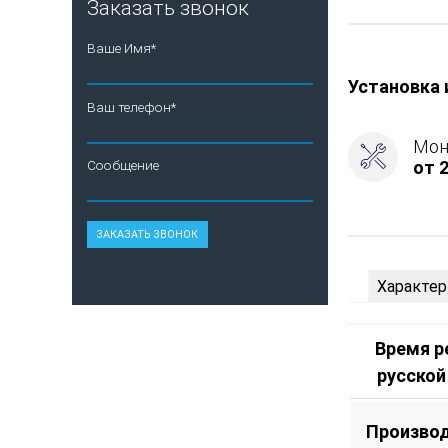
Заказать звонок
топлива
-
Ваше Имя*
Подготовка
Боковое
Установка 
подключен
Ваш телефон*
дымохода
-
Мон
Справа,
от 2
Сообщение
Защита
топки
-
Футеровка
Характер
Время 
русской
Произво