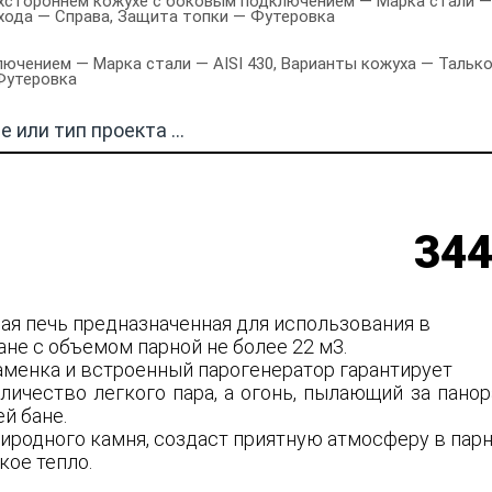
хстороннем кожухе с боковым подключением — Марка стали — 
хода — Справа, Защита топки — Футеровка
ючением — Марка стали — AISI 430, Варианты кожуха — Тальк
Футеровка
344
ная печь предназначенная для использования в
ане с объемом парной не более 22 м3.
аменка и встроенный парогенератор гарантирует
личество легкого пара, а огонь, пылающий за пано
ей бане.
риродного камня, создаст приятную атмосферу в пар
кое тепло.