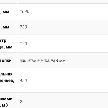
, мм
1040
а, мм
730
етр
120
а, мм
топки
защитные экраны 4 мм
льная
леньев,
450
аемый
22
, м3