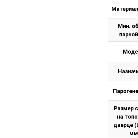
Материал
Мин. о
парной
Моде
Назнач
Пароген
Размер 
на топ
дверце (Ш
мм