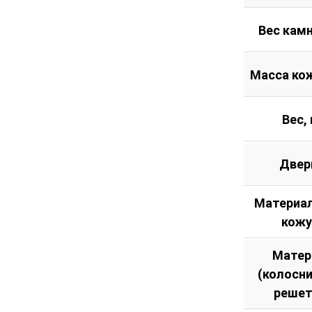
Вес камн
Масса кож
Вес, 
Двер
Материал
кожу
Матер
(колосн
решет