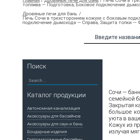
Главная
/
Дровяные печи для бань
/ Печь Сочи в тре
топлива — Подготовка, Боковое подключение дымо
Дровяные печи для бань
Печь Сочи в трехстороннем кожухе с боковым подкл
подключение дымохода — Справа, Защита топки — 
Поиск
Сочи — бан
Каталог продукции
семейной б
Закрытая к
Автономная канализация
большое ко
Аксессуары для бассейнов
уюта в ваш
Аксессуары для саун и бань
Кожух из п
излучая мяг
Бондарные изделия
Гидромассажные бассейны