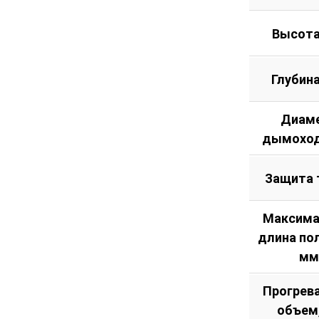
Высота
Глубин
Диам
дымоход
Защита 
Максима
длина по
мм
Прогрев
объем