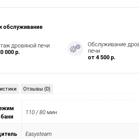
,
и обслуживание
ие
Обслуживание дро
таж дровяной печи:
печи:
0 000 р.
от 4 500 р.
истики
Отзывы (0)
режим
110 / 80 мин.
 бани
дитель
Easysteam