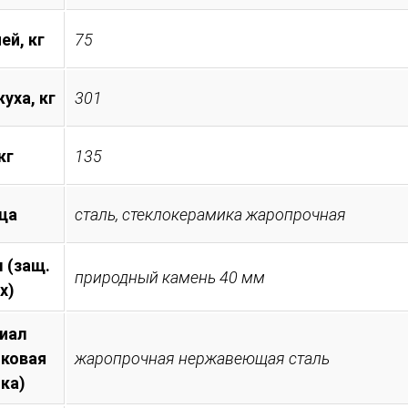
ей, кг
75
уха, кг
301
кг
135
ца
сталь, стеклокерамика жаропрочная
 (защ.
природный камень 40 мм
х)
иал
иковая
жаропрочная нержавеющая сталь
ка)