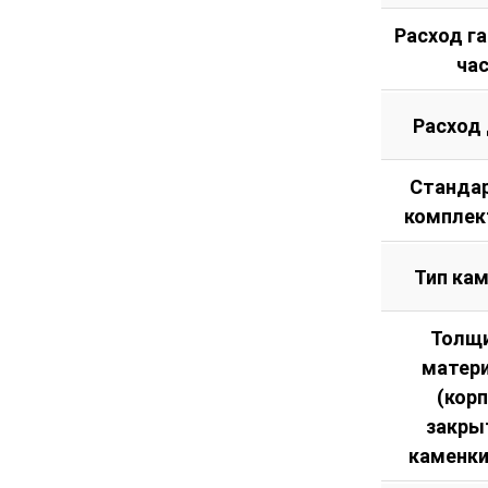
Расход га
ча
Расход
Станда
комплек
Тип ка
Толщ
матер
(кор
закры
каменки