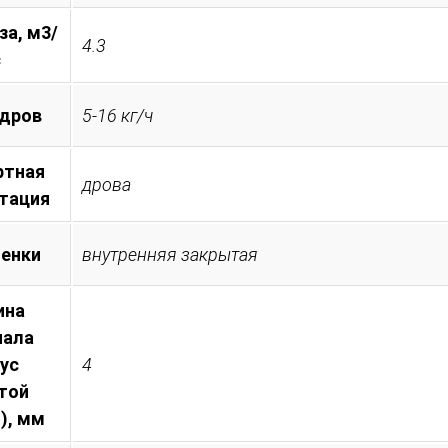
за, м3/
4.3
с
 дров
5-16 кг/ч
ртная
дрова
тация
менки
внутренняя закрытая
ина
иала
пус
4
той
), мм