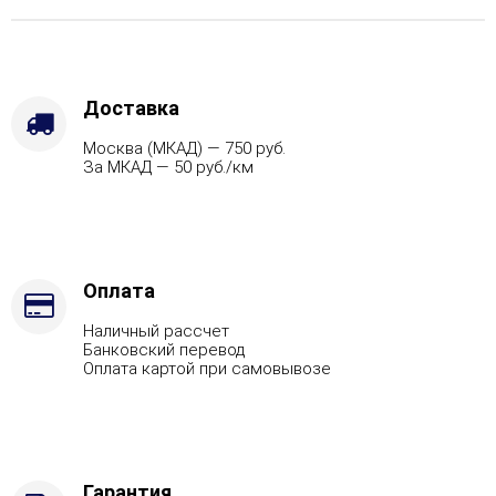
Варианты
кожуха
-
Пироксенит,
Вид
Доставка
топлива
Москва (МКАД) — 750 руб.
-
За МКАД — 50 руб./км
Подготовка,
Марка
стали
-
AISI
321
Оплата
Наличный рассчет
Банковский перевод
Оплата картой при самовывозе
Гарантия