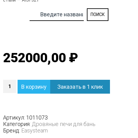
стали — AISI 321
252000,00 ₽
Количество
В корзину
Заказать в 1 клик
Печь
Ялта
25/2024
в
облицовке
Артикул:
1011073
из
Категория:
Дровяные печи для бань
камня
Бренд:
Easysteam
-